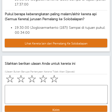
17:37:00
Pukul berapa keberangkatan paling malam/akhir kereta api
(Semua Kereta) jurusan Pemalang ke Solobalapan?
19:30:00 (Joglosemarkerto (187)) Sampai di tujuan pukul:
00:34:00
Lihat Kereta lain dari Pemalang Ke Solobalapan
Silahkan berikan ulasan Anda untuk kereta ini
(Ulasan Bukan Berupa Pertanyaan Karena Tidak Akan Dijawab)
☆
☆
☆
☆
☆