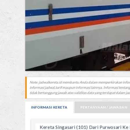
Note: jadwalkereta.id membantu Anda dalam memperkirakan info
informasi jadwal,tarif maupun informasi lainnya. Informasi tentang
tidak bertanggung jawab atas validitas data yang terdapat dalam jadw
INFORMASI KERETA
PERTANYAAN / JAWABAN
Kereta Singasari (101) Dari Purwosari Ke