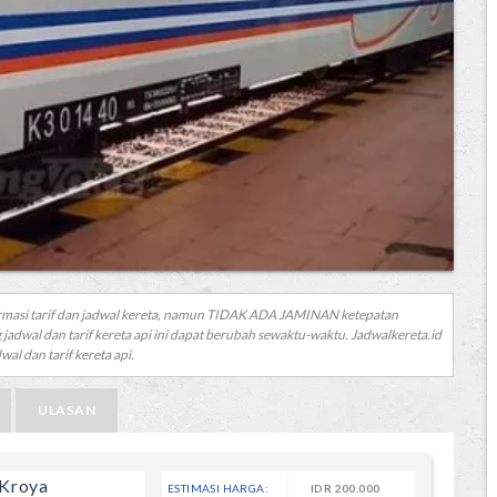
rmasi tarif dan jadwal kereta, namun TIDAK ADA JAMINAN ketepatan
 jadwal dan tarif kereta api ini dapat berubah sewaktu-waktu. Jadwalkereta.id
al dan tarif kereta api.
ULASAN
 Kroya
ESTIMASI HARGA:
IDR
200.000