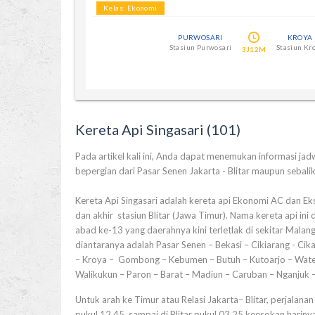
Kelas: Ekonomi
PURWOSARI
KROYA
Stasiun Purwosari
Stasiun Kr
3J12M
Kereta Api Singasari (101)
Pada artikel kali ini, Anda dapat menemukan informasi jadwa
bepergian dari Pasar Senen Jakarta - Blitar maupun sebali
Kereta Api Singasari adalah kereta api Ekonomi AC dan Eks
dan akhir stasiun Blitar (Jawa Timur). Nama kereta api ini
abad ke-13 yang daerahnya kini terletlak di sekitar Malang
diantaranya adalah Pasar Senen – Bekasi – Cikiarang - Ci
– Kroya – Gombong – Kebumen – Butuh – Kutoarjo – Wate
Walikukun – Paron – Barat – Madiun – Caruban – Nganjuk – K
Untuk arah ke Timur atau Relasi Jakarta– Blitar, perjalan
pukul 12.45 sampai di Blitar pukul 03.25 keesokan hariny