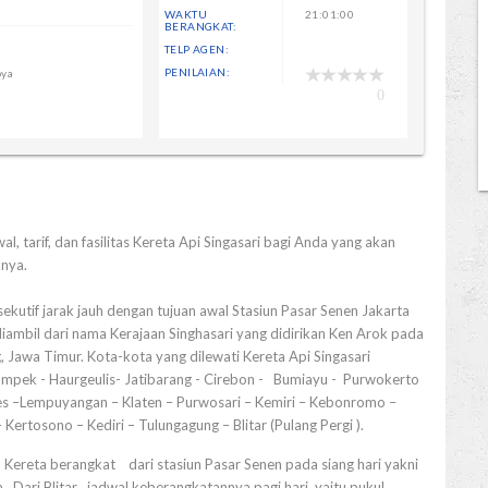
WAKTU
21:01:00
BERANGKAT:
TELP AGEN:
PENILAIAN:
oya
0
l, tarif, dan fasilitas Kereta Api Singasari bagi Anda yang akan
knya.
ekutif jarak jauh dengan tujuan awal Stasiun Pasar Senen Jakarta
 diambil dari nama Kerajaan Singhasari yang didirikan Ken Arok pada
, Jawa Timur. Kota-kota yang dilewati Kereta Api Singasari
kampek - Haurgeulis- Jatibarang - Cirebon - Bumiayu - Purwokerto
s –Lempuyangan – Klaten – Purwosari – Kemiri – Kebonromo –
ertosono – Kediri – Tulungagung – Blitar (Pulang Pergi ).
an Kereta berangkat dari stasiun Pasar Senen pada siang hari yakni
a. Dari Blitar jadwal keberangkatannya pagi hari yaitu pukul