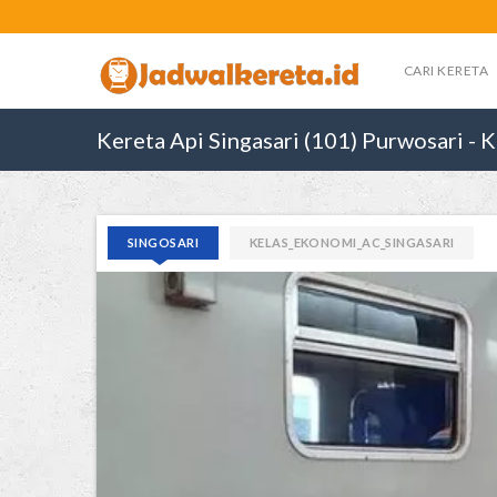
CARI KERETA
Kereta Api Singasari (101) Purwosari - 
SINGOSARI
KELAS_EKONOMI_AC_SINGASARI