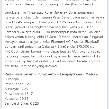
Kertosono – Kediri – Tulungagung – Blitar (Pulang Pergi ).
Untuk arah ke Timur atau Relasi Jakarta– Blitar, perjalanan
Kereta berangkat dari stasiun Pasar Senen pada siang hari yakni
pukul 12.45 sampai di Blitar pukul 03.25 keesokan harinya. Dari
Blitar jadwal keberangkatannya pagi hari yaitu pukul 07.30
Sampai di Jakarta pukul 22.40 menempuh kota Blitar - Jakarta
dalam waktu kurang lebih 15 Jam 10 Menit. Kereta api Singasari
melayani dua kelas yaitu kelas Ekonomi AC Plus dan Eksekutif
dengan tarif terjauhnya (Jakarta - Blitar) mulai 275.000 s.d
470.000. Dalam kereta ini terdapat fasilitas AC, Toilet di setiap
gerbong, bagasi, Tempat duduk nyaman dan lega, serta colokan
listrik di setiap tempat duduk. Berikut ini jadwal kereta Singasari
dari kota-kota besar yang dilewati:
Relasi Pasar Senen – Purwokerto – Lempuyangan - Madiun-
Surabaya:
Pasar Senen: 12.45
Bumiayu: 17.25
Purwokerto: 18.17
Kutoarjo: 20.38
Sampai di Blitar: 03.25