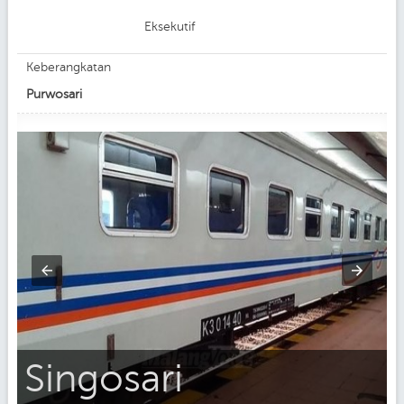
Eksekutif
Keberangkatan
Purwosari
Singosari
i