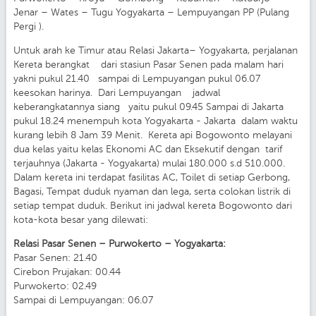
Jenar – Wates – Tugu Yogyakarta – Lempuyangan PP (Pulang
Pergi ).
Untuk arah ke Timur atau Relasi Jakarta– Yogyakarta, perjalanan
Kereta berangkat dari stasiun Pasar Senen pada malam hari
yakni pukul 21.40 sampai di Lempuyangan pukul 06.07
keesokan harinya. Dari Lempuyangan jadwal
keberangkatannya siang yaitu pukul 09.45 Sampai di Jakarta
pukul 18.24 menempuh kota Yogyakarta - Jakarta dalam waktu
kurang lebih 8 Jam 39 Menit. Kereta api Bogowonto melayani
dua kelas yaitu kelas Ekonomi AC dan Eksekutif dengan tarif
terjauhnya (Jakarta - Yogyakarta) mulai 180.000 s.d 510.000.
Dalam kereta ini terdapat fasilitas AC, Toilet di setiap Gerbong,
Bagasi, Tempat duduk nyaman dan lega, serta colokan listrik di
setiap tempat duduk. Berikut ini jadwal kereta Bogowonto dari
kota-kota besar yang dilewati:
Relasi Pasar Senen – Purwokerto – Yogyakarta:
Pasar Senen: 21.40
Cirebon Prujakan: 00.44
Purwokerto: 02.49
Sampai di Lempuyangan: 06.07