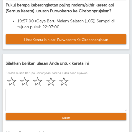
Pukul berapa keberangkatan paling malam/akhir kereta api
(Semua Kereta) jurusan Purwokerto ke Cirebonprujakan?
19:57:00 (Gaya Baru Malam Selatan (103)) Sampai di
tujuan pukul: 22:07:00
Lihat Kereta lain dari Purwokerto Ke Cirebonprujakan
Silahkan berikan ulasan Anda untuk kereta ini
(Ulasan Bukan Berupa Pertanyaan Karena Tidak Akan Dijawab)
☆
☆
☆
☆
☆