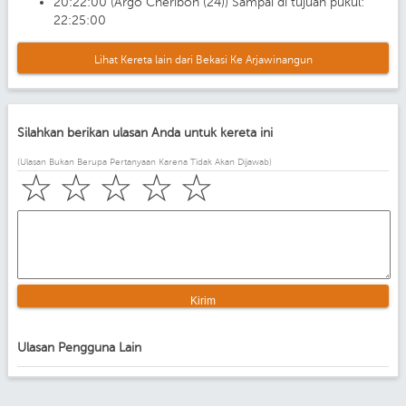
20:22:00 (Argo Cheribon (24)) Sampai di tujuan pukul:
22:25:00
Lihat Kereta lain dari Bekasi Ke Arjawinangun
Silahkan berikan ulasan Anda untuk kereta ini
(Ulasan Bukan Berupa Pertanyaan Karena Tidak Akan Dijawab)
☆
☆
☆
☆
☆
Ulasan Pengguna Lain