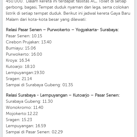
450.000. Dalam kereta ini terdapat fasilitas AC, Toilet di setiap
gerbong, bagasi, Tempat duduk nyaman dan lega, serta colokan
listrik di setiap tempat duduk. Berikut ini jadwal kereta Gaya Baru
Malam dari kota-kota besar yang dilewati:
Relasi Pasar Senen – Purwokerto – Yogyakarta- Surabaya:
Pasar Senen: 10.15
Cirebon Prujakan: 13.40
Bumiayu: 15.06
Purwokerto: 16.00
Kroya: 16.34
Kutoarjo: 18.10
Lempuyangan:19.30
Sragen: 21.14
Sampai di Surabaya Gubeng: 01.35
Relasi Surabaya - Lempuyangan – Kutoarjo – Pasar Senen:
Surabaya Gubeng: 11.30
Wonokromo: 11.40
Mojokerto:12.22
Sragen: 15.23
Lempuyangan: 16.59
Sampai di Pasar Senen: 02.29