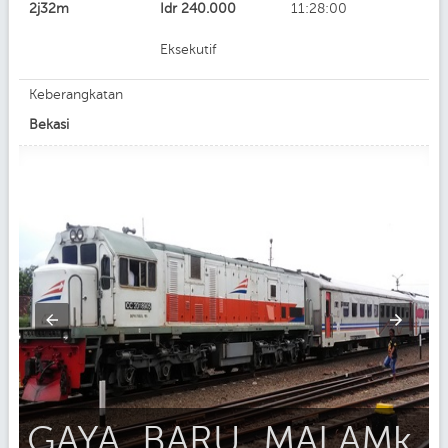
2j32m
Idr
240.000
11:28:00
Eksekutif
Keberangkatan
Bekasi
GAYA_BARU_MALAMk