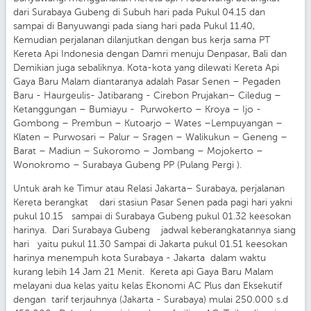
dari Surabaya Gubeng di Subuh hari pada Pukul 04.15 dan
sampai di Banyuwangi pada siang hari pada Pukul 11.40,
Kemudian perjalanan dilanjutkan dengan bus kerja sama PT
Kereta Api Indonesia dengan Damri menuju Denpasar, Bali dan
Demikian juga sebaliknya. Kota-kota yang dilewati Kereta Api
Gaya Baru Malam diantaranya adalah Pasar Senen – Pegaden
Baru - Haurgeulis- Jatibarang - Cirebon Prujakan– Ciledug –
Ketanggungan – Bumiayu - Purwokerto – Kroya – Ijo -
Gombong – Prembun – Kutoarjo – Wates –Lempuyangan –
Klaten – Purwosari – Palur – Sragen – Walikukun – Geneng –
Barat – Madiun – Sukoromo – Jombang – Mojokerto –
Wonokromo – Surabaya Gubeng PP (Pulang Pergi ).
Untuk arah ke Timur atau Relasi Jakarta– Surabaya, perjalanan
Kereta berangkat dari stasiun Pasar Senen pada pagi hari yakni
pukul 10.15 sampai di Surabaya Gubeng pukul 01.32 keesokan
harinya. Dari Surabaya Gubeng jadwal keberangkatannya siang
hari yaitu pukul 11.30 Sampai di Jakarta pukul 01.51 keesokan
harinya menempuh kota Surabaya - Jakarta dalam waktu
kurang lebih 14 Jam 21 Menit. Kereta api Gaya Baru Malam
melayani dua kelas yaitu kelas Ekonomi AC Plus dan Eksekutif
dengan tarif terjauhnya (Jakarta - Surabaya) mulai 250.000 s.d