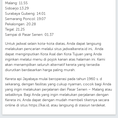
Malang: 11.55
Sidoarjo:13.29
Surabaya Gubeng: 14.01
Semarang Poncol: 19.07
Pekalongan: 20.28
Tegal: 21.25
Sampai di Pasar Senen: 01.37
Untuk jadwal selain kota-kota diatas, Anda dapat langsung
melakukan pencarian melalui situs jadwalkereta.id ini, Anda
dapat menginputkan Kota Asal dan Kota Tujuan yang Anda
inginkan melalui menu di pojok kanan atas halaman ini. Kami
akan menampilkan seluruh alternatif kereta yang tersedia
diurutkan berdasarkan harga paling murah.
Kereta api Jayabaya mulai beroperasi pada tahun 1960 s. d
sekarang, dengan fasilitas yang cukup nyaman, cocok bagi Anda
yang ingin melakukan perjalanan dari Pasar Senen – Malang atau
sebaliknya. Bagi Anda yang ingin melakukan perjalanan dengan
Kereta ini, Anda dapat dengan mudah membeli tiketnya secara
online di situs https://kai.id, atau langsung di stasiun terdekat.