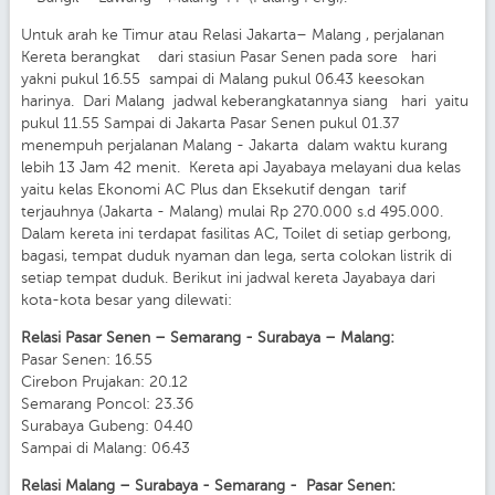
Untuk arah ke Timur atau Relasi Jakarta– Malang , perjalanan
Kereta berangkat dari stasiun Pasar Senen pada sore hari
yakni pukul 16.55 sampai di Malang pukul 06.43 keesokan
harinya. Dari Malang jadwal keberangkatannya siang hari yaitu
pukul 11.55 Sampai di Jakarta Pasar Senen pukul 01.37
menempuh perjalanan Malang - Jakarta dalam waktu kurang
lebih 13 Jam 42 menit. Kereta api Jayabaya melayani dua kelas
yaitu kelas Ekonomi AC Plus dan Eksekutif dengan tarif
terjauhnya (Jakarta - Malang) mulai Rp 270.000 s.d 495.000.
Dalam kereta ini terdapat fasilitas AC, Toilet di setiap gerbong,
bagasi, tempat duduk nyaman dan lega, serta colokan listrik di
setiap tempat duduk. Berikut ini jadwal kereta Jayabaya dari
kota-kota besar yang dilewati:
Relasi Pasar Senen – Semarang - Surabaya – Malang:
Pasar Senen: 16.55
Cirebon Prujakan: 20.12
Semarang Poncol: 23.36
Surabaya Gubeng: 04.40
Sampai di Malang: 06.43
Relasi Malang – Surabaya - Semarang - Pasar Senen: