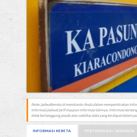
Note: jadwalkereta.id membantu Anda dalam memperkirakan info
informasi jadwal,tarif maupun informasi lainnya. Informasi tentang
tidak bertanggung jawab atas validitas data yang terdapat dalam jadw
INFORMASI KERETA
PERTANYAAN / JAWABAN