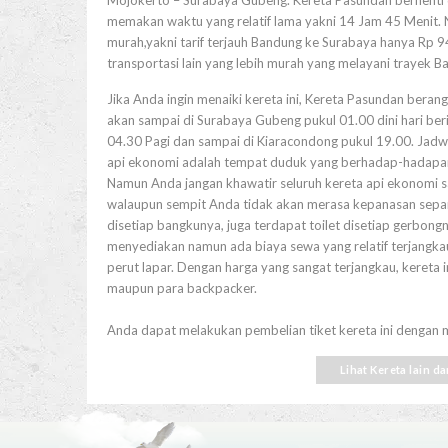
Mojokerto – Surabaya Gubeng. Kereta Pasundan berhenti d
memakan waktu yang relatif lama yakni 14 Jam 45 Menit. Na
murah,yakni tarif terjauh Bandung ke Surabaya hanya Rp 
transportasi lain yang lebih murah yang melayani trayek 
Jika Anda ingin menaiki kereta ini, Kereta Pasundan beran
akan sampai di Surabaya Gubeng pukul 01.00 dini hari ber
04.30 Pagi dan sampai di Kiaracondong pukul 19.00. Jadwa
api ekonomi adalah tempat duduk yang berhadap-hadapan d
Namun Anda jangan khawatir seluruh kereta api ekonomi s
walaupun sempit Anda tidak akan merasa kepanasan sepanjang
disetiap bangkunya, juga terdapat toilet disetiap gerbongny
menyediakan namun ada biaya sewa yang relatif terjangk
perut lapar. Dengan harga yang sangat terjangkau, kereta i
maupun para backpacker.
Anda dapat melakukan pembelian tiket kereta ini dengan mu
Lihat Kereta lain d