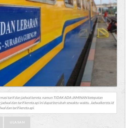
rmasi tarif dan jadwal kereta, namun TIDAK ADA JAMINAN ketepatan
 jadwal dan tarif kereta api ini dapat berubah sewaktu-waktu. Jadwalkereta.id
al dan tarif kereta api.
ULASAN