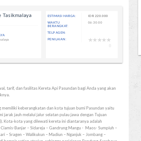
e Tasikmalaya
ESTIMASI HARGA:
IDR
220.000
WAKTU
06:30:00
BERANGKAT:
TELP AGEN:
AYA
PENILAIAN:
malaya
0
al, tarif, dan fasilitas Kereta Api Pasundan bagi Anda yang akan
knya.
 memiliki keberangkatan dan kota tujuan bumi Pasundan yaitu
 jarak jauh melalui jalur selatan pulau jawa dengan Tujuan
 Kota-kota yang dilewati kereta ini diantaranya adalah
Ciamis-Banjar – Sidareja – Gandrung Mangu - Maos- Sumpiuh –
i – Sragen – Walikukun – Madiun – Nganjuk – Jombang –