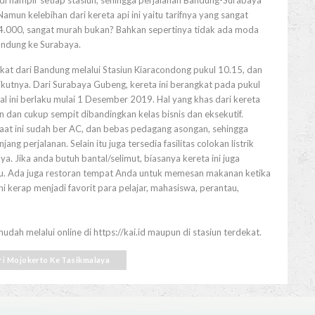
i hampir setiap stasiun, sehingga perjalanan Bandung-Surabaya
mun kelebihan dari kereta api ini yaitu tarifnya yang sangat
94.000, sangat murah bukan? Bahkan sepertinya tidak ada moda
Bandung ke Surabaya.
gkat dari Bandung melalui Stasiun Kiaracondong pukul 10.15, dan
ikutnya. Dari Surabaya Gubeng, kereta ini berangkat pada pukul
l ini berlaku mulai 1 Desember 2019. Hal yang khas dari kereta
an cukup sempit dibandingkan kelas bisnis dan eksekutif.
aat ini sudah ber AC, dan bebas pedagang asongan, sehingga
 perjalanan. Selain itu juga tersedia fasilitas colokan listrik
a. Jika anda butuh bantal/selimut, biasanya kereta ini juga
au. Ada juga restoran tempat Anda untuk memesan makanan ketika
ni kerap menjadi favorit para pelajar, mahasiswa, perantau,
dah melalui online di https://kai.id maupun di stasiun terdekat.
ari Mojokerto Ke Tasikmalaya