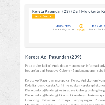
Kereta Pasundan (239) Dari Mojokerto K
Kelas: Ekonomi
MOJOKERTO
TASIKMAL
Stasiun Mojokerto
Stasiun Tasik
9J56M
Kereta Api Pasundan (239)
Pada artikel kali ini, Anda dapat menemukan informasi jadw
bepergian dari Surabaya Gubeng - Bandung maupun sebali
Kereta Api Pasundan, merupakan Kereta Api ekonomi yang
Kota Bandung. Kereta Api ini merupakan kereta api ekonomi
Kiaracondong(Bandung) ke Surabaya Gubeng (Pulang Pergi).
Kiaracondong(Bandung)-Cibatu- Cipendeuy- Tasikmalaya-
Gombong – Kebumen – Kutoarjo – Lempuyangan – Purwosar