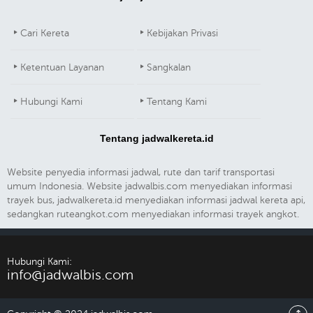
Cari Kereta
Kebijakan Privasi
Ketentuan Layanan
Sangkalan
Hubungi Kami
Tentang Kami
Tentang jadwalkereta.id
Website penyedia informasi jadwal, rute dan tarif transportasi
umum Indonesia. Website jadwalbis.com menyediakan informasi
trayek bus, jadwalkereta.id menyediakan informasi jadwal kereta api,
sedangkan ruteangkot.com menyediakan informasi trayek angkot.
Hubungi Kami:
info@jadwalbis.com