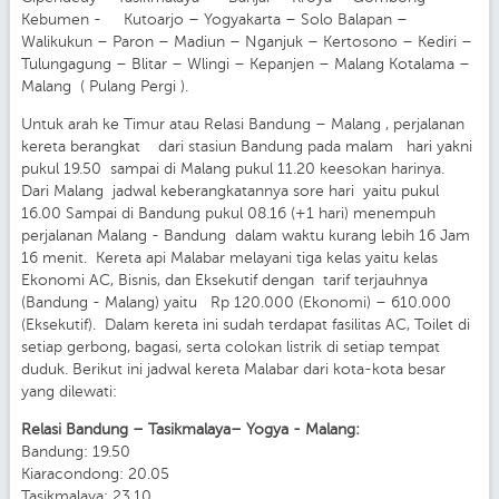
Kebumen - Kutoarjo – Yogyakarta – Solo Balapan –
Walikukun – Paron – Madiun – Nganjuk – Kertosono – Kediri –
Tulungagung – Blitar – Wlingi – Kepanjen – Malang Kotalama –
Malang ( Pulang Pergi ).
Untuk arah ke Timur atau Relasi Bandung – Malang , perjalanan
kereta berangkat dari stasiun Bandung pada malam hari yakni
pukul 19.50 sampai di Malang pukul 11.20 keesokan harinya.
Dari Malang jadwal keberangkatannya sore hari yaitu pukul
16.00 Sampai di Bandung pukul 08.16 (+1 hari) menempuh
perjalanan Malang - Bandung dalam waktu kurang lebih 16 Jam
16 menit. Kereta api Malabar melayani tiga kelas yaitu kelas
Ekonomi AC, Bisnis, dan Eksekutif dengan tarif terjauhnya
(Bandung - Malang) yaitu Rp 120.000 (Ekonomi) – 610.000
(Eksekutif). Dalam kereta ini sudah terdapat fasilitas AC, Toilet di
setiap gerbong, bagasi, serta colokan listrik di setiap tempat
duduk. Berikut ini jadwal kereta Malabar dari kota-kota besar
yang dilewati:
Relasi Bandung – Tasikmalaya– Yogya - Malang:
Bandung: 19.50
Kiaracondong: 20.05
Tasikmalaya: 23.10