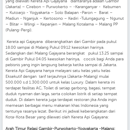
yang dilewati Kereta Api Gajayana diantaranya adalah Gambir
(Jakarta) – Cirebon – Purwokerto – -Karanganyar - Kebumen
– Kutoarjo - Yogyakarta – Solo Balapan -Paron – Barat –
Madiun - Nganjuk – Kertosono – Kediri -Tulungagung – Ngunut
– Blitar – Wlingi – Kepanjen – Malang Kotalama – Malang PP
(Pulang-Pergi).
Kereta api Gajayana diberangkatkan dari Gambir pada pukul
18.00 sampai di Malang Pukul 09.12 keesokan harinya.
Sedangkan dari Malang Gajayana berangkat pukul 13.25 sampai
di Gambir Pukul 04.05 keesokan harinya, cocok bagi Anda para
pebisnis yang ingin langsung bekerja ketika sampai di Jakarta.
Kereta Api Gajayana hanya melayani satu kelas yaitu kelas
Eksekutif dengan tarif terjauhnya (Jakarta-Malang) mulai
500.000 s.d 1.300.000 untuk kelas Luxury. Dalam kereta ini
terdapat fasilitas AC, Toilet di setiap gerbong, bagasi, tempat
duduk nyaman dan lega, serta colokan listrik di setiap tempat
duduk. Di dalam kereta juga terdapat restoran jika Anda ingin
memesan berbagai menu makanan khas Indonesia yang
tentunya rasanya lezat. Berikut ini jadwal keberangkatan dari
Kota-Kota Besar yang dilewati oleh Kereta Api Gajayana:
Arah Timur Relasi Gambir-Purwokerto-Yogyakarta -Malang: