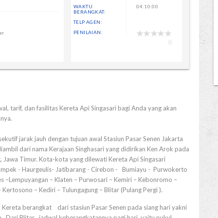
WAKTU
04:10:00
BERANGKAT:
TELP AGEN:
PENILAIAN:
ar
0
l, tarif, dan fasilitas Kereta Api Singasari bagi Anda yang akan
knya.
ekutif jarak jauh dengan tujuan awal Stasiun Pasar Senen Jakarta
 diambil dari nama Kerajaan Singhasari yang didirikan Ken Arok pada
, Jawa Timur. Kota-kota yang dilewati Kereta Api Singasari
kampek - Haurgeulis- Jatibarang - Cirebon - Bumiayu - Purwokerto
s –Lempuyangan – Klaten – Purwosari – Kemiri – Kebonromo –
ertosono – Kediri – Tulungagung – Blitar (Pulang Pergi ).
an Kereta berangkat dari stasiun Pasar Senen pada siang hari yakni
a. Dari Blitar jadwal keberangkatannya pagi hari yaitu pukul