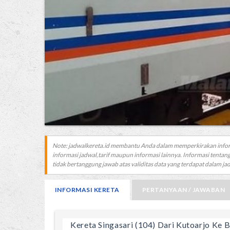
Note: jadwalkereta.id membantu Anda dalam memperkirakan info
informasi jadwal,tarif maupun informasi lainnya. Informasi tentang
tidak bertanggung jawab atas validitas data yang terdapat dalam jadw
INFORMASI KERETA
PERTANYAAN / JAWABAN
Kereta Singasari (104) Dari Kutoarjo Ke B