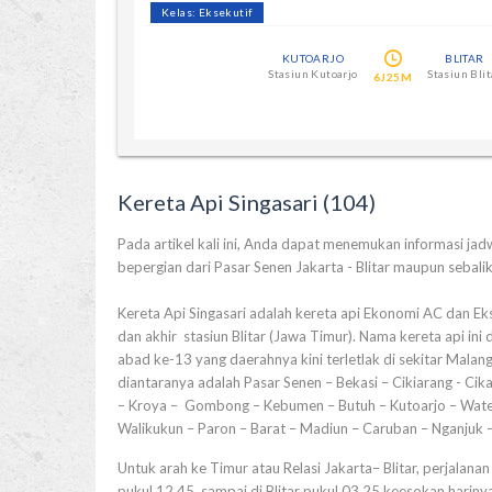
Kelas: Eksekutif
KUTOARJO
BLITAR
Stasiun Kutoarjo
Stasiun Blit
6J25M
Kereta Api Singasari (104)
Pada artikel kali ini, Anda dapat menemukan informasi jadwa
bepergian dari Pasar Senen Jakarta - Blitar maupun sebali
Kereta Api Singasari adalah kereta api Ekonomi AC dan Eks
dan akhir stasiun Blitar (Jawa Timur). Nama kereta api ini
abad ke-13 yang daerahnya kini terletlak di sekitar Malang
diantaranya adalah Pasar Senen – Bekasi – Cikiarang - Ci
– Kroya – Gombong – Kebumen – Butuh – Kutoarjo – Wate
Walikukun – Paron – Barat – Madiun – Caruban – Nganjuk – K
Untuk arah ke Timur atau Relasi Jakarta– Blitar, perjalan
pukul 12.45 sampai di Blitar pukul 03.25 keesokan hariny