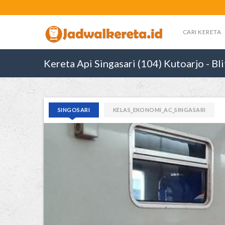
CARI KERETA
Kereta Api Singasari (104) Kutoarjo - Bli
SINGOSARI
KELAS_EKONOMI_AC_SINGASARI