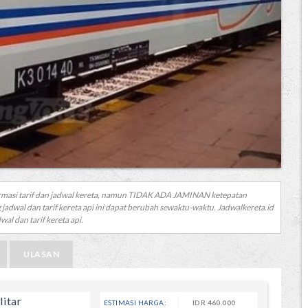
rmasi tarif dan jadwal kereta, namun TIDAK ADA JAMINAN ketepatan
 jadwal dan tarif kereta api ini dapat berubah sewaktu-waktu. Jadwalkereta.id
al dan tarif kereta api.
ULASAN
litar
ESTIMASI HARGA:
IDR
460.000