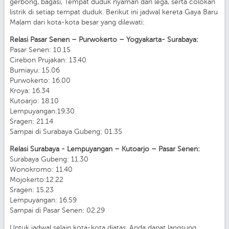
gerbong, bagasi, Tempat duduk nyaman dan lega, serta colokan
listrik di setiap tempat duduk. Berikut ini jadwal kereta Gaya Baru
Malam dari kota-kota besar yang dilewati:
Relasi Pasar Senen – Purwokerto – Yogyakarta- Surabaya:
Pasar Senen: 10.15
Cirebon Prujakan: 13.40
Bumiayu: 15.06
Purwokerto: 16.00
Kroya: 16.34
Kutoarjo: 18.10
Lempuyangan:19.30
Sragen: 21.14
Sampai di Surabaya Gubeng: 01.35
Relasi Surabaya - Lempuyangan – Kutoarjo – Pasar Senen:
Surabaya Gubeng: 11.30
Wonokromo: 11.40
Mojokerto:12.22
Sragen: 15.23
Lempuyangan: 16.59
Sampai di Pasar Senen: 02.29
Untuk jadwal selain kota-kota diatas, Anda dapat langsung