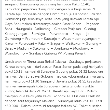
sampai di Banyuwangi pada siang hari pada Pukul 11.40,
Kemudian perjalanan dilanjutkan dengan bus kerja sama PT
Kereta Api Indonesia dengan Damri menuju Denpasar, Bali dan
Demikian juga sebaliknya. Kota-kota yang dilewati Kereta Api
Gaya Baru Malam diantaranya adalah Pasar Senen – Pegaden
Baru - Haurgeulis- Jatibarang - Cirebon Prujakan– Ciledug –
Ketanggungan – Bumiayu - Purwokerto – Kroya – Ijo -
Gombong – Prembun – Kutoarjo – Wates –Lempuyangan –
Klaten – Purwosari – Palur – Sragen – Walikukun – Geneng –
Barat – Madiun – Sukoromo – Jombang – Mojokerto –
Wonokromo – Surabaya Gubeng PP (Pulang Pergi ).
Untuk arah ke Timur atau Relasi Jakarta– Surabaya, perjalanan
Kereta berangkat dari stasiun Pasar Senen pada pagi hari yakni
pukul 10.15 sampai di Surabaya Gubeng pukul 01.32 keesokan
harinya. Dari Surabaya Gubeng jadwal keberangkatannya siang
hari yaitu pukul 11.30 Sampai di Jakarta pukul 01.51 keesokan
harinya menempuh kota Surabaya - Jakarta dalam waktu
kurang lebih 14 Jam 21 Menit. Kereta api Gaya Baru Malam
melayani dua kelas yaitu kelas Ekonomi AC Plus dan Eksekutif
dengan tarif terjauhnya (Jakarta - Surabaya) mulai 250.000 s.d
450.000. Dalam kereta ini terdapat fasilitas AC, Toilet di setiap