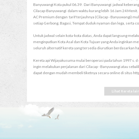
Banyuwangi Kota pukul 06.39. Dari Banyuwangi jadwal keberang
Cilacap-Banyuwangi dalam waktu kurang lebih 16 Jam 24 Menit. 
AC Premium dengan tarif terjauhnya (Cilacap - Banyuwangi) mulai 
setiap Gerbong, Bagasi, Tempat duduk nyaman dan lega, serta col
Untuk jadwal selain kota-kota diatas, Anda dapat langsung melaku
menginputkan Kota Asal dan Kota Tujuan yang Anda inginkan mel
seluruh alternatif kereta yang tersedia diurutkan berdasarkan h
Kereta api Wijayakusuma mulai beroperasi pada tahun 1997 s. d 
ingin melakukan perjalanan dari Cilacap - Banyuwangi atau sebal
dapat dengan mudah membeli tiketnya secara online di situs https:
Lihat Kereta la