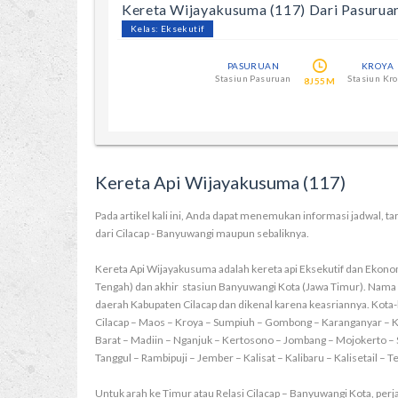
Kereta Wijayakusuma (117) Dari Pasurua
Kelas: Eksekutif
PASURUAN
KROYA
Stasiun Pasuruan
Stasiun Kr
8J55M
Kereta Api Wijayakusuma (117)
Pada artikel kali ini, Anda dapat menemukan informasi jadwal, ta
dari Cilacap - Banyuwangi maupun sebaliknya.
Kereta Api Wijayakusuma adalah kereta api Eksekutif dan Ekonom
Tengah) dan akhir stasiun Banyuwangi Kota (Jawa Timur). Nam
daerah Kabupaten Cilacap dan dikenal karena keasriannya. Kota-
Cilacap – Maos – Kroya – Sumpiuh – Gombong – Karanganyar – Ke
Barat – Madiin – Nganjuk – Kertosono – Jombang – Mojokerto – S
Tanggul – Rambipuji – Jember – Kalisat – Kalibaru – Kalisetail –
Untuk arah ke Timur atau Relasi Cilacap – Banyuwangi Kota, perj