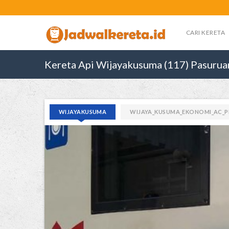
CARI KERETA
Kereta Api Wijayakusuma (117) Pasurua
WIJAYAKUSUMA
WIJAYA_KUSUMA_EKONOMI_AC_