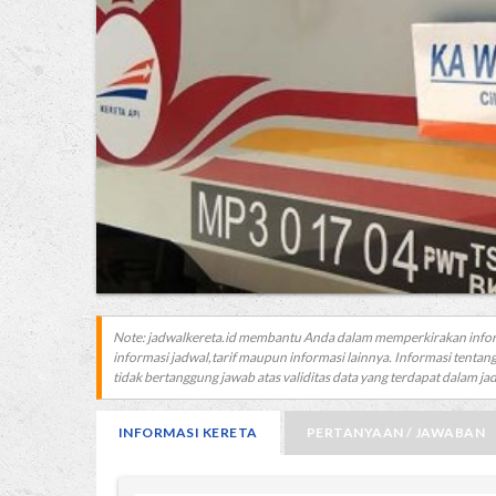
Note: jadwalkereta.id membantu Anda dalam memperkirakan info
informasi jadwal,tarif maupun informasi lainnya. Informasi tentang
tidak bertanggung jawab atas validitas data yang terdapat dalam jadw
INFORMASI KERETA
PERTANYAAN / JAWABAN