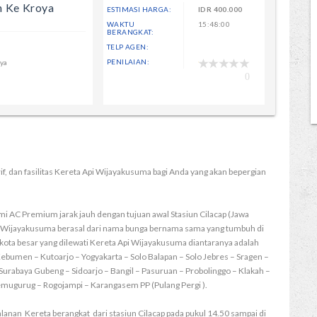
n Ke Kroya
ESTIMASI HARGA:
IDR
400.000
WAKTU
15:48:00
BERANGKAT:
TELP AGEN:
PENILAIAN:
oya
0
rif, dan fasilitas Kereta Api Wijayakusuma bagi Anda yang akan bepergian
i AC Premium jarak jauh dengan tujuan awal Stasiun Cilacap (Jawa
a Wijayakusuma berasal dari nama bunga bernama sama yang tumbuh di
kota besar yang dilewati Kereta Api Wijayakusuma diantaranya adalah
bumen – Kutoarjo – Yogyakarta – Solo Balapan – Solo Jebres – Sragen –
urabaya Gubeng – Sidoarjo – Bangil – Pasuruan – Probolinggo – Klakah –
 Temugurug – Rogojampi – Karangasem PP (Pulang Pergi ).
alanan Kereta berangkat dari stasiun Cilacap pada pukul 14.50 sampai di