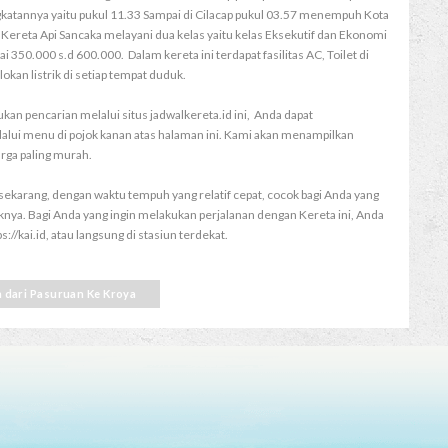
katannya yaitu pukul 11.33 Sampai di Cilacap pukul 03.57 menempuh Kota
Kereta Api Sancaka melayani dua kelas yaitu kelas Eksekutif dan Ekonomi
350.000 s.d 600.000. Dalam kereta ini terdapat fasilitas AC, Toilet di
okan listrik di setiap tempat duduk.
kan pencarian melalui situs jadwalkereta.id ini, Anda dapat
alui menu di pojok kanan atas halaman ini. Kami akan menampilkan
arga paling murah.
sekarang, dengan waktu tempuh yang relatif cepat, cocok bagi Anda yang
iknya. Bagi Anda yang ingin melakukan perjalanan dengan Kereta ini, Anda
//kai.id, atau langsung di stasiun terdekat.
in dari Pasuruan Ke Kroya