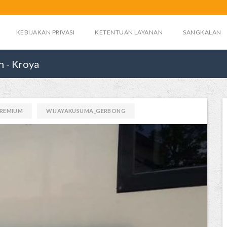
KEBIJAKAN PRIVASI
KETENTUAN LAYANAN
SANGKALAN
n - Kroya
PREMIUM
WIJAYAKUSUMA_GERBONG