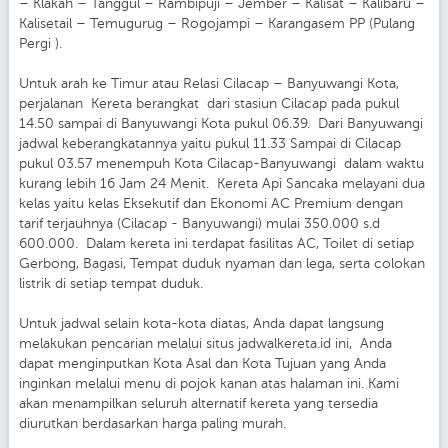
– Klakah – Tanggul – Rambipuji – Jember – Kalisat – Kalibaru –
Kalisetail – Temugurug – Rogojampi – Karangasem PP (Pulang
Pergi ).
Untuk arah ke Timur atau Relasi Cilacap – Banyuwangi Kota,
perjalanan Kereta berangkat dari stasiun Cilacap pada pukul
14.50 sampai di Banyuwangi Kota pukul 06.39. Dari Banyuwangi
jadwal keberangkatannya yaitu pukul 11.33 Sampai di Cilacap
pukul 03.57 menempuh Kota Cilacap-Banyuwangi dalam waktu
kurang lebih 16 Jam 24 Menit. Kereta Api Sancaka melayani dua
kelas yaitu kelas Eksekutif dan Ekonomi AC Premium dengan
tarif terjauhnya (Cilacap - Banyuwangi) mulai 350.000 s.d
600.000. Dalam kereta ini terdapat fasilitas AC, Toilet di setiap
Gerbong, Bagasi, Tempat duduk nyaman dan lega, serta colokan
listrik di setiap tempat duduk.
Untuk jadwal selain kota-kota diatas, Anda dapat langsung
melakukan pencarian melalui situs jadwalkereta.id ini, Anda
dapat menginputkan Kota Asal dan Kota Tujuan yang Anda
inginkan melalui menu di pojok kanan atas halaman ini. Kami
akan menampilkan seluruh alternatif kereta yang tersedia
diurutkan berdasarkan harga paling murah.