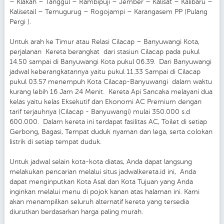
– Klakah – Tanggul – Rambipuji – Jember – Kalisat – Kalibaru –
Kalisetail – Temugurug – Rogojampi – Karangasem PP (Pulang
Pergi ).
Untuk arah ke Timur atau Relasi Cilacap – Banyuwangi Kota,
perjalanan Kereta berangkat dari stasiun Cilacap pada pukul
14.50 sampai di Banyuwangi Kota pukul 06.39. Dari Banyuwangi
jadwal keberangkatannya yaitu pukul 11.33 Sampai di Cilacap
pukul 03.57 menempuh Kota Cilacap-Banyuwangi dalam waktu
kurang lebih 16 Jam 24 Menit. Kereta Api Sancaka melayani dua
kelas yaitu kelas Eksekutif dan Ekonomi AC Premium dengan
tarif terjauhnya (Cilacap - Banyuwangi) mulai 350.000 s.d
600.000. Dalam kereta ini terdapat fasilitas AC, Toilet di setiap
Gerbong, Bagasi, Tempat duduk nyaman dan lega, serta colokan
listrik di setiap tempat duduk.
Untuk jadwal selain kota-kota diatas, Anda dapat langsung
melakukan pencarian melalui situs jadwalkereta.id ini, Anda
dapat menginputkan Kota Asal dan Kota Tujuan yang Anda
inginkan melalui menu di pojok kanan atas halaman ini. Kami
akan menampilkan seluruh alternatif kereta yang tersedia
diurutkan berdasarkan harga paling murah.