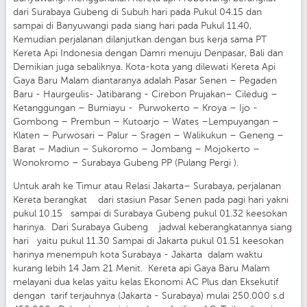
dari Surabaya Gubeng di Subuh hari pada Pukul 04.15 dan
sampai di Banyuwangi pada siang hari pada Pukul 11.40,
Kemudian perjalanan dilanjutkan dengan bus kerja sama PT
Kereta Api Indonesia dengan Damri menuju Denpasar, Bali dan
Demikian juga sebaliknya. Kota-kota yang dilewati Kereta Api
Gaya Baru Malam diantaranya adalah Pasar Senen – Pegaden
Baru - Haurgeulis- Jatibarang - Cirebon Prujakan– Ciledug –
Ketanggungan – Bumiayu - Purwokerto – Kroya – Ijo -
Gombong – Prembun – Kutoarjo – Wates –Lempuyangan –
Klaten – Purwosari – Palur – Sragen – Walikukun – Geneng –
Barat – Madiun – Sukoromo – Jombang – Mojokerto –
Wonokromo – Surabaya Gubeng PP (Pulang Pergi ).
Untuk arah ke Timur atau Relasi Jakarta– Surabaya, perjalanan
Kereta berangkat dari stasiun Pasar Senen pada pagi hari yakni
pukul 10.15 sampai di Surabaya Gubeng pukul 01.32 keesokan
harinya. Dari Surabaya Gubeng jadwal keberangkatannya siang
hari yaitu pukul 11.30 Sampai di Jakarta pukul 01.51 keesokan
harinya menempuh kota Surabaya - Jakarta dalam waktu
kurang lebih 14 Jam 21 Menit. Kereta api Gaya Baru Malam
melayani dua kelas yaitu kelas Ekonomi AC Plus dan Eksekutif
dengan tarif terjauhnya (Jakarta - Surabaya) mulai 250.000 s.d