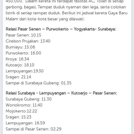
450.000. Dalam kereta ini terdapat fasilitas AC, Toilet di setiap
gerbong, bagasi, Tempat duduk nyaman dan lega, serta colokan
listrik di setiap tempat duduk. Berikut ini jadwal kereta Gaya Baru
Malam dari kota-kota besar yang dilewati:
Relasi Pasar Senen – Purwokerto – Yogyakarta- Surabaya:
Pasar Senen: 10.15
Cirebon Prujakan: 13.40
Bumiayu: 15.06
Purwokerto: 16.00
Kroya: 16.34
Kutoarjo: 18.10
Lempuyangan:19.30
Sragen: 21.14
Sampai di Surabaya Gubeng: 01.35
Relasi Surabaya - Lempuyangan – Kutoarjo – Pasar Senen:
Surabaya Gubeng: 11.30
Wonokromo: 11.40
Mojokerto:12.22
Sragen: 15.23
Lempuyangan: 16.59
Sampai di Pasar Senen: 02.29