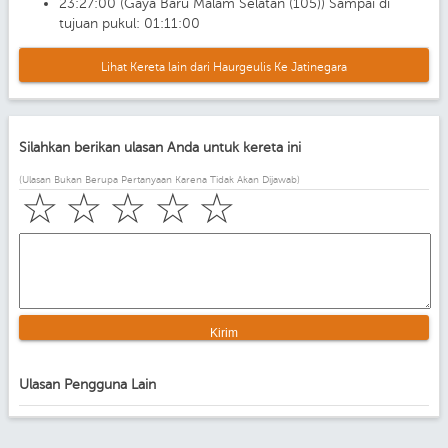
23:27:00 (Gaya Baru Malam Selatan (105)) Sampai di
tujuan pukul: 01:11:00
Lihat Kereta lain dari Haurgeulis Ke Jatinegara
Silahkan berikan ulasan Anda untuk kereta ini
(Ulasan Bukan Berupa Pertanyaan Karena Tidak Akan Dijawab)
☆
☆
☆
☆
☆
Ulasan Pengguna Lain