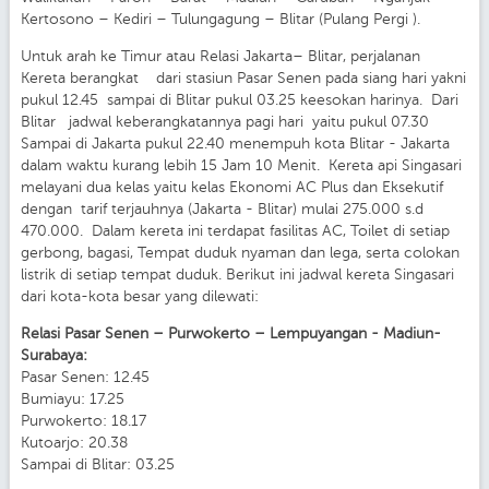
Kertosono – Kediri – Tulungagung – Blitar (Pulang Pergi ).
Untuk arah ke Timur atau Relasi Jakarta– Blitar, perjalanan
Kereta berangkat dari stasiun Pasar Senen pada siang hari yakni
pukul 12.45 sampai di Blitar pukul 03.25 keesokan harinya. Dari
Blitar jadwal keberangkatannya pagi hari yaitu pukul 07.30
Sampai di Jakarta pukul 22.40 menempuh kota Blitar - Jakarta
dalam waktu kurang lebih 15 Jam 10 Menit. Kereta api Singasari
melayani dua kelas yaitu kelas Ekonomi AC Plus dan Eksekutif
dengan tarif terjauhnya (Jakarta - Blitar) mulai 275.000 s.d
470.000. Dalam kereta ini terdapat fasilitas AC, Toilet di setiap
gerbong, bagasi, Tempat duduk nyaman dan lega, serta colokan
listrik di setiap tempat duduk. Berikut ini jadwal kereta Singasari
dari kota-kota besar yang dilewati:
Relasi Pasar Senen – Purwokerto – Lempuyangan - Madiun-
Surabaya:
Pasar Senen: 12.45
Bumiayu: 17.25
Purwokerto: 18.17
Kutoarjo: 20.38
Sampai di Blitar: 03.25