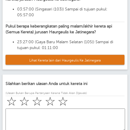
03:57:00 (Singasari (103)) Sampai di tujuan pukul:
05:57:00
Pukul berapa keberangkatan paling malam/akhir kereta api
(Semua Kereta) jurusan Haurgeulis ke Jatinegara?
23:27:00 (Gaya Baru Malam Selatan (105)) Sampai di
tujuan pukul: 01:11:00
Lihat Kereta lain dari Haurgeulis Ke Jatinegara
Silahkan berikan ulasan Anda untuk kereta ini
(Ulasan Bukan Berupa Pertanyaan Karena Tidak Akan Dijawab)
☆
☆
☆
☆
☆