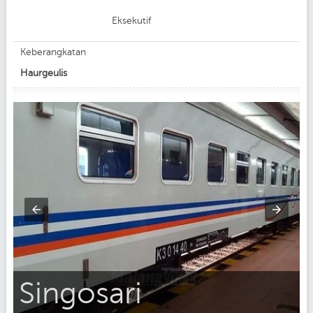
Eksekutif
Keberangkatan
Haurgeulis
Singosari
i