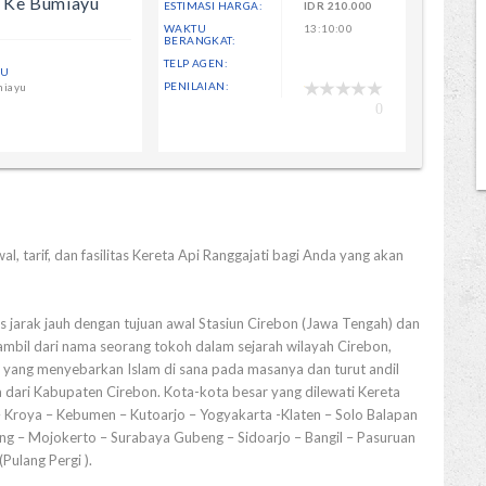
n Ke Bumiayu
ESTIMASI HARGA:
IDR
210.000
WAKTU
13:10:00
BERANGKAT:
TELP AGEN:
YU
PENILAIAN:
miayu
0
l, tarif, dan fasilitas Kereta Api Ranggajati bagi Anda yang akan
is jarak jauh dengan tujuan awal Stasiun Cirebon (Jawa Tengah) dan
ambil dari nama seorang tokoh dalam sejarah wilayah Cirebon,
h yang menyebarkan Islam di sana pada masanya dan turut andil
dari Kabupaten Cirebon. Kota-kota besar yang dilewati Kereta
– Kroya – Kebumen – Kutoarjo – Yogyakarta -Klaten – Solo Balapan
ng – Mojokerto – Surabaya Gubeng – Sidoarjo – Bangil – Pasuruan
Pulang Pergi ).