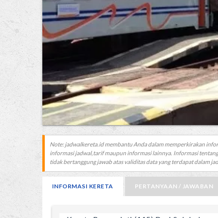
Note: jadwalkereta.id membantu Anda dalam memperkirakan info
informasi jadwal,tarif maupun informasi lainnya. Informasi tentang
tidak bertanggung jawab atas validitas data yang terdapat dalam jadw
INFORMASI KERETA
PERTANYAAN / JAWABAN