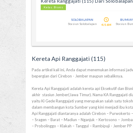
Kereta Ranggajati (115) Dari Solobalapa
Kelas: Bisnis
SOLOBALAPAN
BUMIA
Stasiun Solobalapan
Stasiun Bu
4J16M
Kereta Api Ranggajati (115)
Pada artikel kali ini, Anda dapat menemukan informasi jadwa
bepergian dari Cirebon - Jember maupun sebaliknya.
Kereta Api Ranggajati adalah kereta api Eksekutif dan Bisn
akhir stasiun Jember(Jawa Timur). Nama KA Ranggajati di
yaitu Ki Gede Ranggajati yang merupakan salah satu toko
dalam membangun kota Sumber yang kini menjadi ibu kota 
Api Ranggajati diantaranya adalah Cirebon – Purwokerto 
– Sragen – Barat – Madiun – Nganjuk – Kertosono – Jomba
– Probolinggo – Klakah – Tanggul – Rambipuji - Jember PP (