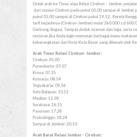
Untuk arah ke Timur atau Relasi Cirebon – Jember, perjala
dari stasiun Cirebon pada pukul 05.00 sampai di Jember 
pukul 05.00 sampai di Cirebon pukul 19.52. Kereta Ranggaj
tarif terjauhnya (Cirebon-Jember) mulai 260.000 s.d 600.00
Gerbong, Bagasi, Tempat duduk nyaman dan lega, serta colo
restoran jika Anda ingin memesan berbagai menu makanan k
keberangkatan dari Kota-Kota Besar yang dilewati oleh Ker
Arah Timur Relasi Cirebon- Jember:
Cirebon: 05.00
Purwokerto: 07.07
Kroya: 07.35
Kutoarjo: 08.54
Yogyakarta: 09.56
Solo Balapan: 10.52
Madiun: 12.38
Surabaya: 16.15
Pasuruan: 17.28
Probolinggo: 18.24
Sampai di Jember: 20.10
Arah Barat Relasi Jember - Cirebon: