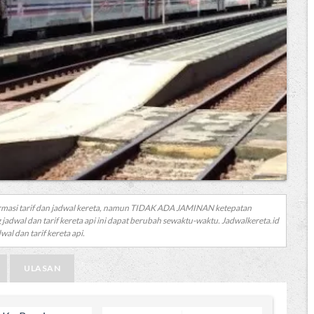
rmasi tarif dan jadwal kereta, namun TIDAK ADA JAMINAN ketepatan
 jadwal dan tarif kereta api ini dapat berubah sewaktu-waktu. Jadwalkereta.id
al dan tarif kereta api.
ULASAN