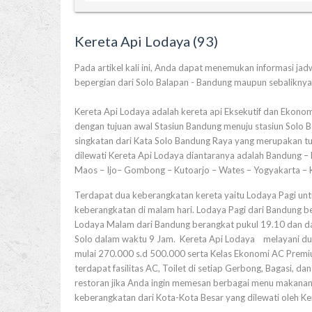
Kereta Api Lodaya (93)
Pada artikel kali ini, Anda dapat menemukan informasi jadw
bepergian dari Solo Balapan - Bandung maupun sebaliknya
Kereta Api Lodaya adalah kereta api Eksekutif dan Ekonomi
dengan tujuan awal Stasiun Bandung menuju stasiun Solo
singkatan dari Kata Solo Bandung Raya yang merupakan tuj
dilewati Kereta Api Lodaya diantaranya adalah Bandung – 
Maos – Ijo– Gombong – Kutoarjo – Wates – Yogyakarta – K
Terdapat dua keberangkatan kereta yaitu Lodaya Pagi unt
keberangkatan di malam hari. Lodaya Pagi dari Bandung b
Lodaya Malam dari Bandung berangkat pukul 19.10 dan dar
Solo dalam waktu 9 Jam. Kereta Api Lodaya melayani dua 
mulai 270.000 s.d 500.000 serta Kelas Ekonomi AC Premiu
terdapat fasilitas AC, Toilet di setiap Gerbong, Bagasi, d
restoran jika Anda ingin memesan berbagai menu makanan k
keberangkatan dari Kota-Kota Besar yang dilewati oleh Ke