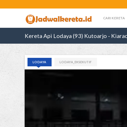
CARI KERETA
Kereta Api Lodaya (93) Kutoarjo - Kiar
LODAYA
LODAYA_EKSEKUTIF