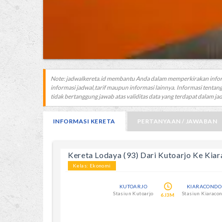
Note: jadwalkereta.id membantu Anda dalam memperkirakan info
informasi jadwal,tarif maupun informasi lainnya. Informasi tentang
tidak bertanggung jawab atas validitas data yang terdapat dalam jadw
INFORMASI KERETA
PERTANYAAN / JAWABAN
Kereta Lodaya (93) Dari Kutoarjo Ke Kia
Kelas: Ekonomi
KUTOARJO
KIARACOND
Stasiun Kutoarjo
Stasiun Kiaraco
6J3M