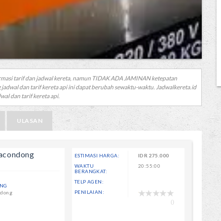
rmasi tarif dan jadwal kereta, namun TIDAK ADA JAMINAN ketepatan
 jadwal dan tarif kereta api ini dapat berubah sewaktu-waktu. Jadwalkereta.id
al dan tarif kereta api.
ULASAN
racondong
ESTIMASI HARGA:
IDR
275.000
WAKTU
20:55:00
BERANGKAT:
TELP AGEN:
ONG
PENILAIAN:
ndong
0