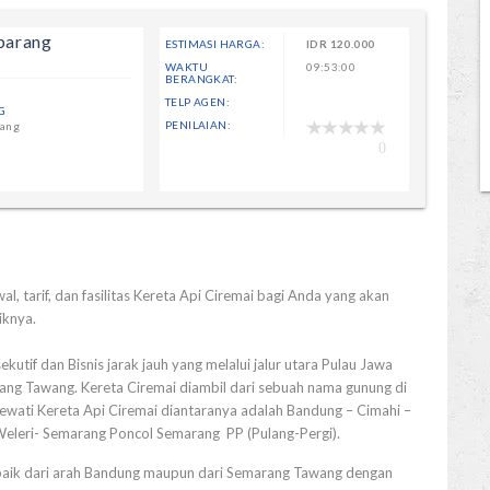
ibarang
ESTIMASI HARGA:
IDR
120.000
WAKTU
09:53:00
BERANGKAT:
TELP AGEN:
G
PENILAIAN:
rang
0
l, tarif, dan fasilitas Kereta Api Ciremai bagi Anda yang akan
iknya.
kutif dan Bisnis jarak jauh yang melalui jalur utara Pulau Jawa
ang Tawang. Kereta Ciremai diambil dari sebuah nama gunung di
lewati Kereta Api Ciremai diantaranya adalah Bandung – Cimahi –
Weleri- Semarang Poncol Semarang PP (Pulang-Pergi).
 baik dari arah Bandung maupun dari Semarang Tawang dengan