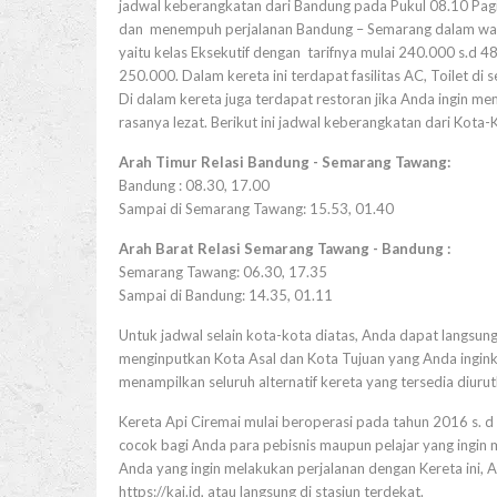
jadwal keberangkatan dari Bandung pada Pukul 08.10 Pag
dan menempuh perjalanan Bandung – Semarang dalam wak
yaitu kelas Eksekutif dengan tarifnya mulai 240.000 s.d 4
250.000. Dalam kereta ini terdapat fasilitas AC, Toilet di 
Di dalam kereta juga terdapat restoran jika Anda ingin 
rasanya lezat. Berikut ini jadwal keberangkatan dari Kota-
Arah Timur Relasi Bandung - Semarang Tawang:
Bandung : 08.30, 17.00
Sampai di Semarang Tawang: 15.53, 01.40
Arah Barat Relasi Semarang Tawang - Bandung :
Semarang Tawang: 06.30, 17.35
Sampai di Bandung: 14.35, 01.11
Untuk jadwal selain kota-kota diatas, Anda dapat langsung
menginputkan Kota Asal dan Kota Tujuan yang Anda inginka
menampilkan seluruh alternatif kereta yang tersedia diuru
Kereta Api Ciremai mulai beroperasi pada tahun 2016 s. d 
cocok bagi Anda para pebisnis maupun pelajar yang ingin 
Anda yang ingin melakukan perjalanan dengan Kereta ini, 
https://kai.id, atau langsung di stasiun terdekat.