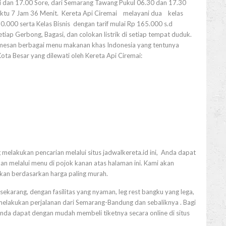
i dan 17.00 Sore, dari Semarang Tawang Pukul 06.30 dan 17.30
tu 7 Jam 36 Menit. Kereta Api Ciremai melayani dua kelas
80.000 serta Kelas Bisnis dengan tarif mulai Rp 165.000 s.d
setiap Gerbong, Bagasi, dan colokan listrik di setiap tempat duduk.
memesan berbagai menu makanan khas Indonesia yang tentunya
Kota Besar yang dilewati oleh Kereta Api Ciremai:
 melakukan pencarian melalui situs jadwalkereta.id ini, Anda dapat
n melalui menu di pojok kanan atas halaman ini. Kami akan
tkan berdasarkan harga paling murah.
sekarang, dengan fasilitas yang nyaman, leg rest bangku yang lega,
melakukan perjalanan dari Semarang-Bandung dan sebaliknya . Bagi
Anda dapat dengan mudah membeli tiketnya secara online di situs