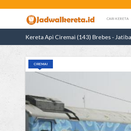
CARI KERETA
Kereta Api Ciremai (143) Brebes - Jatib
CIREMAI