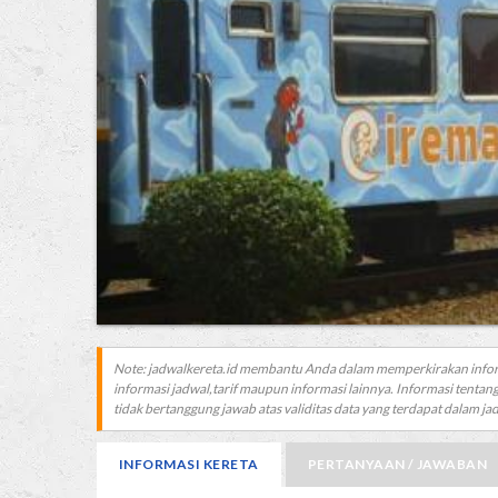
Note: jadwalkereta.id membantu Anda dalam memperkirakan info
informasi jadwal,tarif maupun informasi lainnya. Informasi tentang
tidak bertanggung jawab atas validitas data yang terdapat dalam jadw
INFORMASI KERETA
PERTANYAAN / JAWABAN