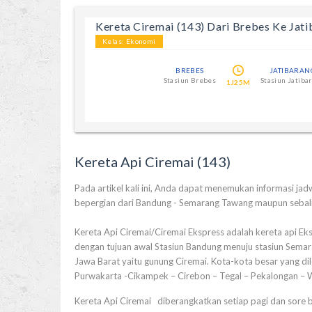
Kereta Ciremai (143) Dari Brebes Ke Jat
Kelas: Ekonomi
BREBES
JATIBARAN
Stasiun Brebes
Stasiun Jatiba
1J25M
Kereta Api Ciremai (143)
Pada artikel kali ini, Anda dapat menemukan informasi jadwa
bepergian dari Bandung - Semarang Tawang maupun sebal
Kereta Api Ciremai/Ciremai Ekspress adalah kereta api Ekse
dengan tujuan awal Stasiun Bandung menuju stasiun Semar
Jawa Barat yaitu gunung Ciremai. Kota-kota besar yang di
Purwakarta -Cikampek – Cirebon – Tegal – Pekalongan – 
Kereta Api Ciremai diberangkatkan setiap pagi dan sore