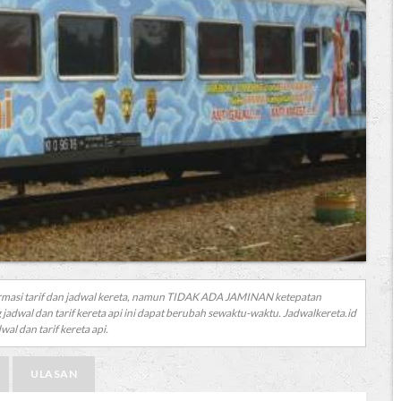
rmasi tarif dan jadwal kereta, namun TIDAK ADA JAMINAN ketepatan
 jadwal dan tarif kereta api ini dapat berubah sewaktu-waktu. Jadwalkereta.id
al dan tarif kereta api.
ULASAN