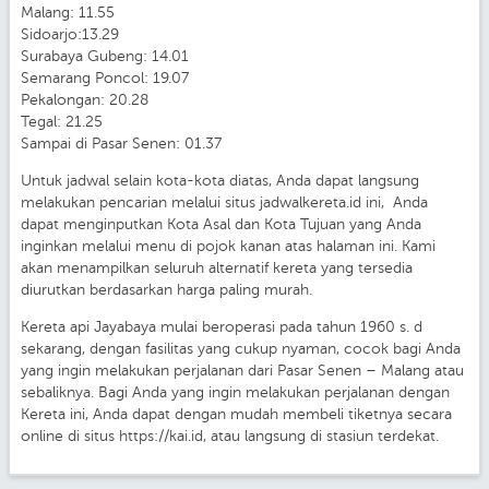
Malang: 11.55
Sidoarjo:13.29
Surabaya Gubeng: 14.01
Semarang Poncol: 19.07
Pekalongan: 20.28
Tegal: 21.25
Sampai di Pasar Senen: 01.37
Untuk jadwal selain kota-kota diatas, Anda dapat langsung
melakukan pencarian melalui situs jadwalkereta.id ini, Anda
dapat menginputkan Kota Asal dan Kota Tujuan yang Anda
inginkan melalui menu di pojok kanan atas halaman ini. Kami
akan menampilkan seluruh alternatif kereta yang tersedia
diurutkan berdasarkan harga paling murah.
Kereta api Jayabaya mulai beroperasi pada tahun 1960 s. d
sekarang, dengan fasilitas yang cukup nyaman, cocok bagi Anda
yang ingin melakukan perjalanan dari Pasar Senen – Malang atau
sebaliknya. Bagi Anda yang ingin melakukan perjalanan dengan
Kereta ini, Anda dapat dengan mudah membeli tiketnya secara
online di situs https://kai.id, atau langsung di stasiun terdekat.