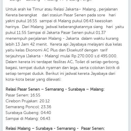
Untuk arah ke Timur atau Relasi Jakarta– Malang , perjalanan
Kereta berangkat dari stasiun Pasar Senen pada sore hari
yakni pukul 16.55 sampai di Malang pukul 06.43 keesokan
harinya. Dari Malang jadwal keberangkatannya siang hari yaitu
pukul 11.55 Sampai di Jakarta Pasar Senen pukul 01.37
menempuh perjalanan Malang - Jakarta dalam waktu kurang
lebih 13 Jam 42 menit. Kereta api Jayabaya melayani dua kelas
yaitu kelas Ekonomi AC Plus dan Eksekutif dengan tarif
terjauhnya (Jakarta - Malang) mulai Rp 270.000 s.d 495.000.
Dalam kereta ini terdapat fasilitas AC, Toilet di setiap gerbong,
bagasi, tempat duduk nyaman dan lega, serta colokan listrik di
setiap tempat duduk. Berikut ini jadwal kereta Jayabaya dari
kota-kota besar yang dilewati:
Relasi Pasar Senen – Semarang - Surabaya – Malang:
Pasar Senen: 16.55
Cirebon Prujakan: 20.12
Semarang Poncol: 23.36
Surabaya Gubeng: 04.40
Sampai di Malang: 06.43
Relasi Malang – Surabaya - Semarang - Pasar Senen: