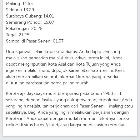
Malang: 11.55
Sidoarjo:13.29
Surabaya Gubeng: 14.01
Semarang Poncol: 19.07
Pekalongan: 20.28
Tegal: 21.25
Sampai di Pasar Senen: 01.37
Untuk jadwal selain kota-kota diatas, Anda dapat langsung
melakukan pencarian melalui situs jadwalkereta.id ini, Anda
dapat menginputkan Kota Asal dan Kota Tujuan yang Anda
inginkan melalui menu di pojok kanan atas halaman ini. Kami
akan menampilkan seluruh alternatif kereta yang tersedia
diurutkan berdasarkan harga paling murah.
Kereta api Jayabaya mulai beroperasi pada tahun 1960 s. d
sekarang, dengan fasilitas yang cukup nyaman, cocok bagi Anda
yang ingin melakukan perjalanan dari Pasar Senen – Malang atau
sebaliknya. Bagi Anda yang ingin melakukan perjalanan dengan
Kereta ini, Anda dapat dengan mudah membeli tiketnya secara
online di situs https://kai.id, atau langsung di stasiun terdekat.