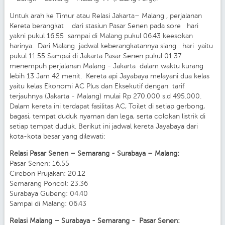
Untuk arah ke Timur atau Relasi Jakarta– Malang , perjalanan
Kereta berangkat dari stasiun Pasar Senen pada sore hari
yakni pukul 16.55 sampai di Malang pukul 06.43 keesokan
harinya. Dari Malang jadwal keberangkatannya siang hari yaitu
pukul 11.55 Sampai di Jakarta Pasar Senen pukul 01.37
menempuh perjalanan Malang - Jakarta dalam waktu kurang
lebih 13 Jam 42 menit. Kereta api Jayabaya melayani dua kelas
yaitu kelas Ekonomi AC Plus dan Eksekutif dengan tarif
terjauhnya (Jakarta - Malang) mulai Rp 270.000 s.d 495.000.
Dalam kereta ini terdapat fasilitas AC, Toilet di setiap gerbong,
bagasi, tempat duduk nyaman dan lega, serta colokan listrik di
setiap tempat duduk. Berikut ini jadwal kereta Jayabaya dari
kota-kota besar yang dilewati:
Relasi Pasar Senen – Semarang - Surabaya – Malang:
Pasar Senen: 16.55
Cirebon Prujakan: 20.12
Semarang Poncol: 23.36
Surabaya Gubeng: 04.40
Sampai di Malang: 06.43
Relasi Malang – Surabaya - Semarang - Pasar Senen: