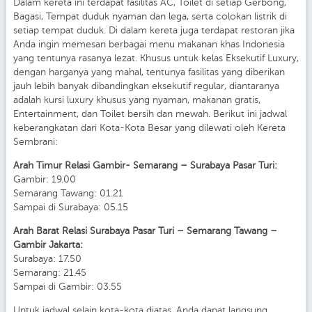
Dalam kereta ini terdapat fasilitas AC, Toilet di setiap Gerbong,
Bagasi, Tempat duduk nyaman dan lega, serta colokan listrik di
setiap tempat duduk. Di dalam kereta juga terdapat restoran jika
Anda ingin memesan berbagai menu makanan khas Indonesia
yang tentunya rasanya lezat. Khusus untuk kelas Eksekutif Luxury,
dengan harganya yang mahal, tentunya fasilitas yang diberikan
jauh lebih banyak dibandingkan eksekutif regular, diantaranya
adalah kursi luxury khusus yang nyaman, makanan gratis,
Entertainment, dan Toilet bersih dan mewah. Berikut ini jadwal
keberangkatan dari Kota-Kota Besar yang dilewati oleh Kereta
Sembrani:
Arah Timur Relasi Gambir- Semarang – Surabaya Pasar Turi:
Gambir: 19.00
Semarang Tawang: 01.21
Sampai di Surabaya: 05.15
Arah Barat Relasi Surabaya Pasar Turi – Semarang Tawang –
Gambir Jakarta:
Surabaya: 17.50
Semarang: 21.45
Sampai di Gambir: 03.55
Untuk jadwal selain kota-kota diatas, Anda dapat langsung