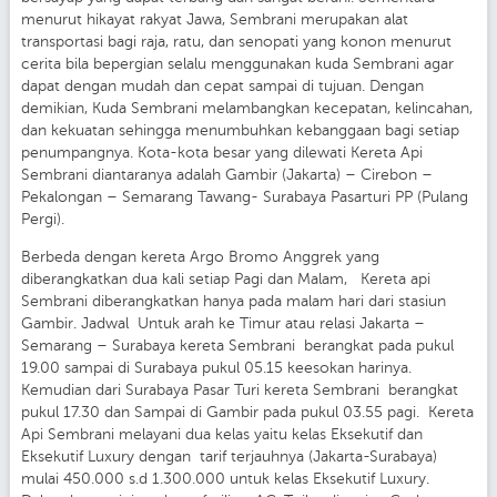
menurut hikayat rakyat Jawa, Sembrani merupakan alat
transportasi bagi raja, ratu, dan senopati yang konon menurut
cerita bila bepergian selalu menggunakan kuda Sembrani agar
dapat dengan mudah dan cepat sampai di tujuan. Dengan
demikian, Kuda Sembrani melambangkan kecepatan, kelincahan,
dan kekuatan sehingga menumbuhkan kebanggaan bagi setiap
penumpangnya. Kota-kota besar yang dilewati Kereta Api
Sembrani diantaranya adalah Gambir (Jakarta) – Cirebon –
Pekalongan – Semarang Tawang- Surabaya Pasarturi PP (Pulang
Pergi).
Berbeda dengan kereta Argo Bromo Anggrek yang
diberangkatkan dua kali setiap Pagi dan Malam, Kereta api
Sembrani diberangkatkan hanya pada malam hari dari stasiun
Gambir. Jadwal Untuk arah ke Timur atau relasi Jakarta –
Semarang – Surabaya kereta Sembrani berangkat pada pukul
19.00 sampai di Surabaya pukul 05.15 keesokan harinya.
Kemudian dari Surabaya Pasar Turi kereta Sembrani berangkat
pukul 17.30 dan Sampai di Gambir pada pukul 03.55 pagi. Kereta
Api Sembrani melayani dua kelas yaitu kelas Eksekutif dan
Eksekutif Luxury dengan tarif terjauhnya (Jakarta-Surabaya)
mulai 450.000 s.d 1.300.000 untuk kelas Eksekutif Luxury.