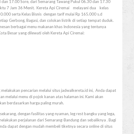
i dan 17.00 Sore, dari Semarang Tawang Pukul 06.30 dan 17.30
tu 7 Jam 36 Menit. Kereta Api Ciremai melayani dua kelas
80.000 serta Kelas Bisnis dengan tarif mulai Rp 165.000 s.d
setiap Gerbong, Bagasi, dan colokan listrik di setiap tempat duduk.
memesan berbagai menu makanan khas Indonesia yang tentunya
Kota Besar yang dilewati oleh Kereta Api Ciremai:
 melakukan pencarian melalui situs jadwalkereta.id ini, Anda dapat
n melalui menu di pojok kanan atas halaman ini. Kami akan
tkan berdasarkan harga paling murah.
sekarang, dengan fasilitas yang nyaman, leg rest bangku yang lega,
melakukan perjalanan dari Semarang-Bandung dan sebaliknya . Bagi
Anda dapat dengan mudah membeli tiketnya secara online di situs