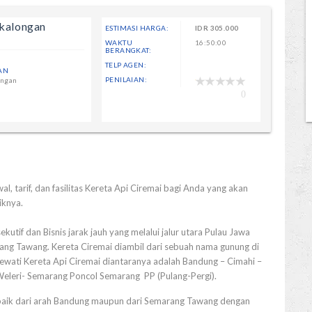
ekalongan
ESTIMASI HARGA:
IDR
305.000
WAKTU
16:50:00
BERANGKAT:
TELP AGEN:
AN
PENILAIAN:
ongan
0
l, tarif, dan fasilitas Kereta Api Ciremai bagi Anda yang akan
iknya.
kutif dan Bisnis jarak jauh yang melalui jalur utara Pulau Jawa
ang Tawang. Kereta Ciremai diambil dari sebuah nama gunung di
lewati Kereta Api Ciremai diantaranya adalah Bandung – Cimahi –
Weleri- Semarang Poncol Semarang PP (Pulang-Pergi).
 baik dari arah Bandung maupun dari Semarang Tawang dengan