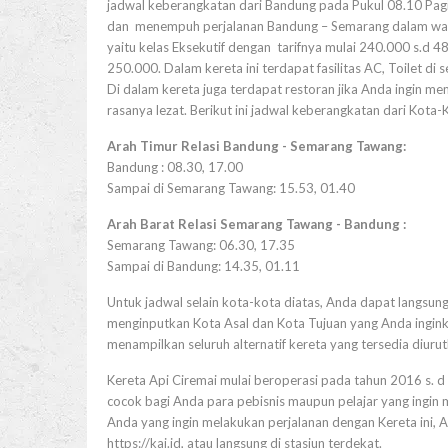
jadwal keberangkatan dari Bandung pada Pukul 08.10 Pag
dan menempuh perjalanan Bandung – Semarang dalam wak
yaitu kelas Eksekutif dengan tarifnya mulai 240.000 s.d 4
250.000. Dalam kereta ini terdapat fasilitas AC, Toilet di 
Di dalam kereta juga terdapat restoran jika Anda ingin 
rasanya lezat. Berikut ini jadwal keberangkatan dari Kota-
Arah Timur Relasi Bandung - Semarang Tawang:
Bandung : 08.30, 17.00
Sampai di Semarang Tawang: 15.53, 01.40
Arah Barat Relasi Semarang Tawang - Bandung :
Semarang Tawang: 06.30, 17.35
Sampai di Bandung: 14.35, 01.11
Untuk jadwal selain kota-kota diatas, Anda dapat langsung
menginputkan Kota Asal dan Kota Tujuan yang Anda inginka
menampilkan seluruh alternatif kereta yang tersedia diuru
Kereta Api Ciremai mulai beroperasi pada tahun 2016 s. d 
cocok bagi Anda para pebisnis maupun pelajar yang ingin 
Anda yang ingin melakukan perjalanan dengan Kereta ini, 
https://kai.id, atau langsung di stasiun terdekat.