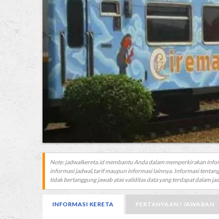
Note: jadwalkereta.id membantu Anda dalam memperkirakan info
informasi jadwal,tarif maupun informasi lainnya. Informasi tentang
tidak bertanggung jawab atas validitas data yang terdapat dalam jadw
INFORMASI KERETA
PERTANYAAN / JAWABAN