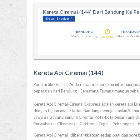
Kereta Ciremai (144) Dari Bandung Ke P
Kelas: Eksekutif
BANDUNG
PEKALONG
Stasiun Bandung
Stasiun Pekal
6J54M
Kereta Api Ciremai (144)
Pada artikel kali ini, Anda dapat menemukan informasi jadwa
bepergian dari Bandung - Semarang Tawang maupun sebal
Kereta Api Ciremai/Ciremai Ekspress adalah kereta api Ekse
dengan tujuan awal Stasiun Bandung menuju stasiun Semar
Jawa Barat yaitu gunung Ciremai. Kota-kota besar yang di
Purwakarta -Cikampek – Cirebon – Tegal – Pekalongan – 
Kereta Api Ciremai diberangkatkan setiap pagi dan sore