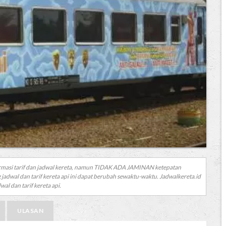
rmasi tarif dan jadwal kereta, namun TIDAK ADA JAMINAN ketepatan
 jadwal dan tarif kereta api ini dapat berubah sewaktu-waktu. Jadwalkereta.id
al dan tarif kereta api.
ULASAN