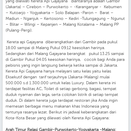
yang dilewati Kereta Api Gajayana diantaranya adalah Gambir
(Jakarta) – Cirebon – Purwokerto – -Karanganyar - Kebumen
– Kutoarjo - Yogyakarta – Solo Balapan -Paron – Barat –
Madiun - Nganjuk – Kertosono – Kediri -Tulungagung – Ngunut
– Blitar – Wlingi – Kepanjen – Malang Kotalama – Malang PP
(Pulang-Pergi).
Kereta api Gajayana diberangkatkan dari Gambir pada pukul
18.00 sampai di Malang Pukul 09.12 keesokan harinya.
Sedangkan dari Malang Gajayana berangkat pukul 13.25 sampai
di Gambir Pukul 04.05 keesokan harinya, cocok bagi Anda para
pebisnis yang ingin langsung bekerja ketika sampai di Jakarta.
Kereta Api Gajayana hanya melayani satu kelas yaitu kelas
Eksekutif dengan tarif terjauhnya (Jakarta-Malang) mulai
500.000 s.d 1.300.000 untuk kelas Luxury. Dalam kereta ini
terdapat fasilitas AC, Toilet di setiap gerbong, bagasi, tempat
duduk nyaman dan lega, serta colokan listrik di setiap tempat
duduk. Di dalam kereta juga terdapat restoran jika Anda ingin
memesan berbagai menu makanan khas Indonesia yang
tentunya rasanya lezat. Berikut ini jadwal keberangkatan dari
Kota-Kota Besar yang dilewati oleh Kereta Api Gajayana:
Arah Timur Relasi Gambir-Purwokerto-Yogyakarta -Malang: