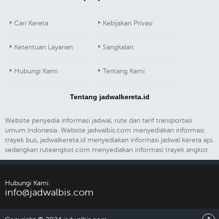
Cari Kereta
Kebijakan Privasi
Ketentuan Layanan
Sangkalan
Hubungi Kami
Tentang Kami
Tentang jadwalkereta.id
Website penyedia informasi jadwal, rute dan tarif transportasi
umum Indonesia. Website jadwalbis.com menyediakan informasi
trayek bus, jadwalkereta.id menyediakan informasi jadwal kereta api,
sedangkan ruteangkot.com menyediakan informasi trayek angkot.
Hubungi Kami:
info@jadwalbis.com