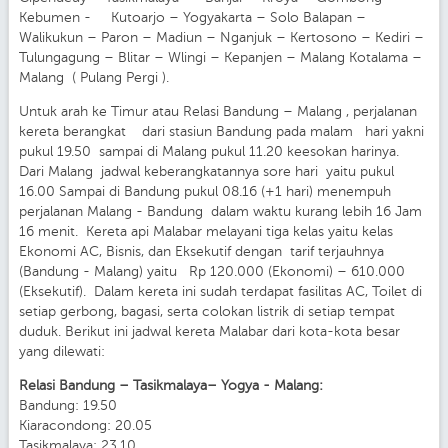
Kebumen - Kutoarjo – Yogyakarta – Solo Balapan –
Walikukun – Paron – Madiun – Nganjuk – Kertosono – Kediri –
Tulungagung – Blitar – Wlingi – Kepanjen – Malang Kotalama –
Malang ( Pulang Pergi ).
Untuk arah ke Timur atau Relasi Bandung – Malang , perjalanan
kereta berangkat dari stasiun Bandung pada malam hari yakni
pukul 19.50 sampai di Malang pukul 11.20 keesokan harinya.
Dari Malang jadwal keberangkatannya sore hari yaitu pukul
16.00 Sampai di Bandung pukul 08.16 (+1 hari) menempuh
perjalanan Malang - Bandung dalam waktu kurang lebih 16 Jam
16 menit. Kereta api Malabar melayani tiga kelas yaitu kelas
Ekonomi AC, Bisnis, dan Eksekutif dengan tarif terjauhnya
(Bandung - Malang) yaitu Rp 120.000 (Ekonomi) – 610.000
(Eksekutif). Dalam kereta ini sudah terdapat fasilitas AC, Toilet di
setiap gerbong, bagasi, serta colokan listrik di setiap tempat
duduk. Berikut ini jadwal kereta Malabar dari kota-kota besar
yang dilewati:
Relasi Bandung – Tasikmalaya– Yogya - Malang:
Bandung: 19.50
Kiaracondong: 20.05
Tasikmalaya: 23.10