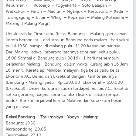
Kebumen - Kutoarjo – Yogyakarta – Solo Balapan –
Walikukun – Paron – Madiun – Nganjuk – Kertosono – Kediri –
Tulungagung – Blitar – Wlingi – Kepanjen – Malang Kotalama –
Malang ( Pulang Pergi ).
Untuk arah ke Timur atau Relasi Bandung – Malang , perjalanan
kereta berangkat dari stasiun Bandung pada malam hari yakni
pukul 19.50 sampai di Malang pukul 11.20 keesokan harinya.
Dari Malang jadwal keberangkatannya sore hari yaitu pukul
16.00 Sampai di Bandung pukul 08.16 (+1 hari) menempuh
perjalanan Malang - Bandung dalam waktu kurang lebih 16 Jam
16 menit. Kereta api Malabar melayani tiga kelas yaitu kelas
Ekonomi AC, Bisnis, dan Eksekutif dengan tarif terjauhnya
(Bandung - Malang) yaitu Rp 120.000 (Ekonomi) – 610.000
(Eksekutif). Dalam kereta ini sudah terdapat fasilitas AC, Toilet di
setiap gerbong, bagasi, serta colokan listrik di setiap tempat
duduk. Berikut ini jadwal kereta Malabar dari kota-kota besar
yang dilewati:
Relasi Bandung – Tasikmalaya– Yogya - Malang:
Bandung: 19.50
Kiaracondong: 20.05
Tasikmalaya: 23.10