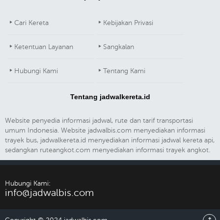
Cari Kereta
Kebijakan Privasi
Ketentuan Layanan
Sangkalan
Hubungi Kami
Tentang Kami
Tentang jadwalkereta.id
Website penyedia informasi jadwal, rute dan tarif transportasi
umum Indonesia. Website jadwalbis.com menyediakan informasi
trayek bus, jadwalkereta.id menyediakan informasi jadwal kereta api,
sedangkan ruteangkot.com menyediakan informasi trayek angkot.
Hubungi Kami:
info@jadwalbis.com