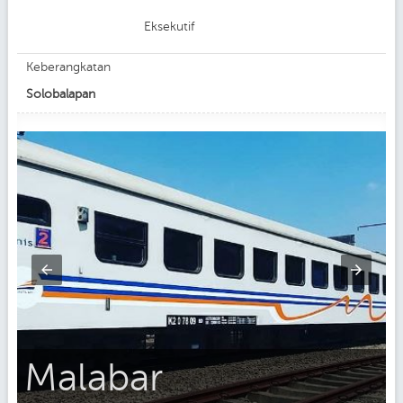
Eksekutif
Keberangkatan
Solobalapan
Malabar