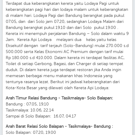
Terdapat dua keberangkatan kereta yaitu Lodaya Pagi untuk
keberangkatan pagi hari dan lodaya malam untuk keberangkatan
di malam hari. Lodaya Pagi dari Bandung berangkat pada pukul
07.05, dan dari Solo jam 07.20, sedangkan Lodaya Malam dari
Bandung berangkat pukul 19.10 dan dari Solo pukul 19.00 .
Kereta ini menempuh perjalanan Bandung – Solo dalam waktu 9
Jam. Kereta Api Lodaya melayani dua kelas yaitu kelas
Eksekutif dengan tarif terjauh (Solo-Bandung) mulai 270.000 s.d
500.000 serta Kelas Ekonomi AC Premium dengan tarif mulai
Rp 180.000 s.d 410.000. Dalam kereta ini terdapat fasilitas AC,
Toilet di setiap Gerbong, Bagasi, dan Charger di setiap tempat
duduk. Di dalam kereta juga terdapat restoran jika Anda ingin
memesan berbagai menu makanan khas Indonesia yang
tentunya rasanya lezat. Berikut ini jadwal keberangkatan dari
Kota-Kota Besar yang dilewati oleh Kereta Api Lodaya:
Arah Timur Relasi Bandung - Tasikmalaya- Solo Balapan:
Bandung : 07.05, 19.10
Tasikmalaya: 10.06, 22.14
Sampai di Solo Balapan: 16.07, 04.17
Arah Barat Relasi Solo Balapan - Tasikmalaya- Bandung :
Solo Balapan: 07.20, 19.00