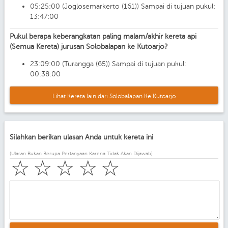
05:25:00 (Joglosemarkerto (161)) Sampai di tujuan pukul:
13:47:00
Pukul berapa keberangkatan paling malam/akhir kereta api
(Semua Kereta) jurusan Solobalapan ke Kutoarjo?
23:09:00 (Turangga (65)) Sampai di tujuan pukul:
00:38:00
Lihat Kereta lain dari Solobalapan Ke Kutoarjo
Silahkan berikan ulasan Anda untuk kereta ini
(Ulasan Bukan Berupa Pertanyaan Karena Tidak Akan Dijawab)
☆
☆
☆
☆
☆