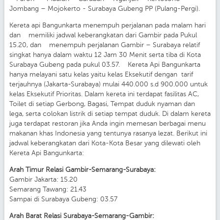
Jombang – Mojokerto - Surabaya Gubeng PP (Pulang-Pergi).
Kereta api Bangunkarta menempuh perjalanan pada malam hari
dan memiliki jadwal keberangkatan dari Gambir pada Pukul
15.20, dan menempuh perjalanan Gambir – Surabaya relatif
singkat hanya dalam waktu 12 Jam 30 Menit serta tiba di Kota
Surabaya Gubeng pada pukul 03.57. Kereta Api Bangunkarta
hanya melayani satu kelas yaitu kelas Eksekutif dengan tarif
terjauhnya (Jakarta-Surabaya) mulai 440.000 s.d 900.000 untuk
kelas Eksekutif Prioritas. Dalam kereta ini terdapat fasilitas AC,
Toilet di setiap Gerbong, Bagasi, Tempat duduk nyaman dan
lega, serta colokan listrik di setiap tempat duduk. Di dalam kereta
juga terdapat restoran jika Anda ingin memesan berbagai menu
makanan khas Indonesia yang tentunya rasanya lezat. Berikut ini
jadwal keberangkatan dari Kota-Kota Besar yang dilewati oleh
Kereta Api Bangunkarta:
Arah Timur Relasi Gambir-Semarang-Surabaya:
Gambir Jakarta: 15.20
Semarang Tawang: 21.43
Sampai di Surabaya Gubeng: 03.57
Arah Barat Relasi Surabaya-Semarang-Gambir: