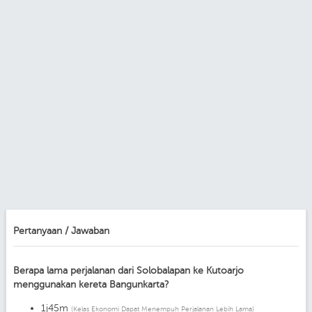
Pertanyaan / Jawaban
Berapa lama perjalanan dari Solobalapan ke Kutoarjo
menggunakan kereta Bangunkarta?
1j45m
(Kelas Ekonomi Dapat Menempuh Perjalanan Lebih Lama)