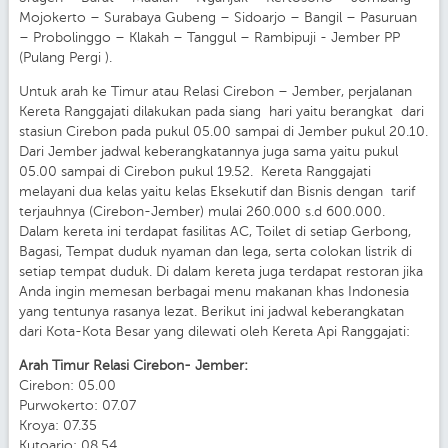
Mojokerto – Surabaya Gubeng – Sidoarjo – Bangil – Pasuruan
– Probolinggo – Klakah – Tanggul – Rambipuji - Jember PP
(Pulang Pergi ).
Untuk arah ke Timur atau Relasi Cirebon – Jember, perjalanan
Kereta Ranggajati dilakukan pada siang hari yaitu berangkat dari
stasiun Cirebon pada pukul 05.00 sampai di Jember pukul 20.10.
Dari Jember jadwal keberangkatannya juga sama yaitu pukul
05.00 sampai di Cirebon pukul 19.52. Kereta Ranggajati
melayani dua kelas yaitu kelas Eksekutif dan Bisnis dengan tarif
terjauhnya (Cirebon-Jember) mulai 260.000 s.d 600.000.
Dalam kereta ini terdapat fasilitas AC, Toilet di setiap Gerbong,
Bagasi, Tempat duduk nyaman dan lega, serta colokan listrik di
setiap tempat duduk. Di dalam kereta juga terdapat restoran jika
Anda ingin memesan berbagai menu makanan khas Indonesia
yang tentunya rasanya lezat. Berikut ini jadwal keberangkatan
dari Kota-Kota Besar yang dilewati oleh Kereta Api Ranggajati:
Arah Timur Relasi Cirebon- Jember:
Cirebon: 05.00
Purwokerto: 07.07
Kroya: 07.35
Kutoarjo: 08.54