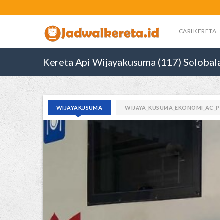
CARI KERETA
Kereta Api Wijayakusuma (117) Solobala
WIJAYAKUSUMA
WIJAYA_KUSUMA_EKONOMI_AC_