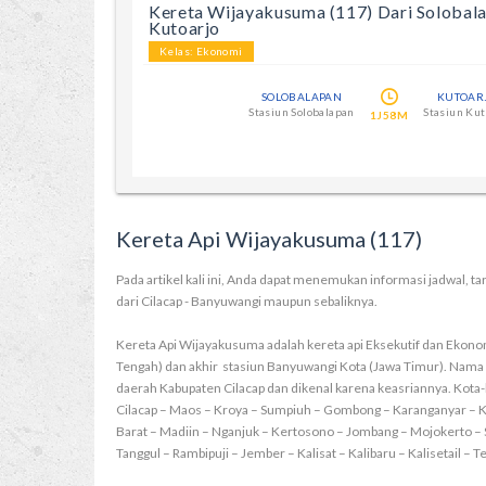
Kereta Wijayakusuma (117) Dari Solobal
Kutoarjo
Kelas: Ekonomi
SOLOBALAPAN
KUTOAR
Stasiun Solobalapan
Stasiun Kut
1J58M
Kereta Api Wijayakusuma (117)
Pada artikel kali ini, Anda dapat menemukan informasi jadwal, ta
dari Cilacap - Banyuwangi maupun sebaliknya.
Kereta Api Wijayakusuma adalah kereta api Eksekutif dan Ekonom
Tengah) dan akhir stasiun Banyuwangi Kota (Jawa Timur). Nam
daerah Kabupaten Cilacap dan dikenal karena keasriannya. Kota-
Cilacap – Maos – Kroya – Sumpiuh – Gombong – Karanganyar – Ke
Barat – Madiin – Nganjuk – Kertosono – Jombang – Mojokerto – S
Tanggul – Rambipuji – Jember – Kalisat – Kalibaru – Kalisetail –