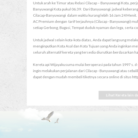
Untuk arah ke Timur atau Relasi Cilacap – Banyuwangi Kota, perj
Banyuwangi Kota pukul 06.39. Dari Banyuwangi jadwal keberang
Cilacap-Banyuwangi dalam waktu kurang lebih 16 Jam 24 Menit. 
AC Premium dengan tarif terjauhnya (Cilacap - Banyuwangi) mulai 
setiap Gerbong, Bagasi, Tempat duduk nyaman dan lega, serta col
Untuk jadwal selain kota-kota diatas, Anda dapat langsung melaku
menginputkan Kota Asal dan Kota Tujuan yang Anda inginkan mel
seluruh alternatif kereta yang tersedia diurutkan berdasarkan h
Kereta api Wijayakusuma mulai beroperasi pada tahun 1997 s. d 
ingin melakukan perjalanan dari Cilacap - Banyuwangi atau sebal
dapat dengan mudah membeli tiketnya secara online di situs https:
Lihat Kereta lain 