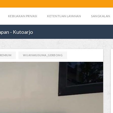
KEBIJAKAN PRIVASI
KETENTUAN LAYANAN
SANGKALAN
pan - Kutoarjo
PREMIUM
WIJAYAKUSUMA_GERBONG