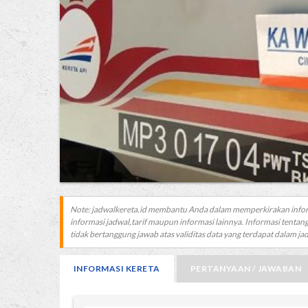
Note: jadwalkereta.id membantu Anda dalam memperkirakan info
informasi jadwal,tarif maupun informasi lainnya. Informasi tentang
tidak bertanggung jawab atas validitas data yang terdapat dalam jadw
INFORMASI KERETA
PERTANYAAN / JAWABAN