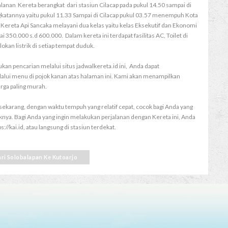
alanan Kereta berangkat dari stasiun Cilacap pada pukul 14.50 sampai di
katannya yaitu pukul 11.33 Sampai di Cilacap pukul 03.57 menempuh Kota
Kereta Api Sancaka melayani dua kelas yaitu kelas Eksekutif dan Ekonomi
350.000 s.d 600.000. Dalam kereta ini terdapat fasilitas AC, Toilet di
okan listrik di setiap tempat duduk.
kan pencarian melalui situs jadwalkereta.id ini, Anda dapat
alui menu di pojok kanan atas halaman ini. Kami akan menampilkan
arga paling murah.
sekarang, dengan waktu tempuh yang relatif cepat, cocok bagi Anda yang
iknya. Bagi Anda yang ingin melakukan perjalanan dengan Kereta ini, Anda
//kai.id, atau langsung di stasiun terdekat.
dari Solobalapan Ke Kutoarjo