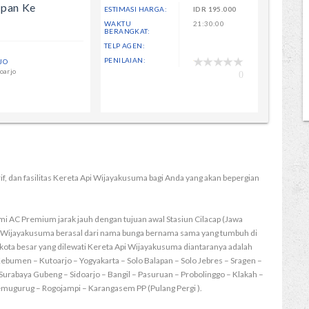
apan Ke
ESTIMASI HARGA:
IDR
195.000
WAKTU
21:30:00
BERANGKAT:
TELP AGEN:
PENILAIAN:
JO
oarjo
0
rif, dan fasilitas Kereta Api Wijayakusuma bagi Anda yang akan bepergian
i AC Premium jarak jauh dengan tujuan awal Stasiun Cilacap (Jawa
a Wijayakusuma berasal dari nama bunga bernama sama yang tumbuh di
kota besar yang dilewati Kereta Api Wijayakusuma diantaranya adalah
bumen – Kutoarjo – Yogyakarta – Solo Balapan – Solo Jebres – Sragen –
urabaya Gubeng – Sidoarjo – Bangil – Pasuruan – Probolinggo – Klakah –
 Temugurug – Rogojampi – Karangasem PP (Pulang Pergi ).