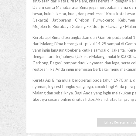
singkatan dari kata Biru Malam, khas kereta ini dengan kel
Dalam cerita Mahabarata, Bima juga merupakan nama dari 
besar, kukuh, kekar, kuat, dan pemberani. Kota-kota besa
(Jakarta) – Jatibarang – Cirebon – Purwokerto – Kebumen
Mojokerto -Surabaya Gubeng – Sidoarjo – Lawang - Malang
Kereta api Bima diberangkatkan dari Gambir pada pukul 1
dari Malang Bima berangkat pukul 14.25 sampai di Gambi
yang ingin langsung bekerja ketika sampai di Jakarta. Kere
dengan tarif terjauhnya (Jakarta-Malang) mulai 500.000 s.d
Gerbong, Bagasi, tempat duduk nyaman dan lega, serta colo
restoran jika Anda ingin memesan berbagai menu makanan 
Kereta Api Bima mulai beroperasi pada tahun 1970 an s. d
nyaman, leg rest bangku yang lega, cocok bagi Anda para p
Malang dan sebaliknya. Bagi Anda yang ingin melakukan p
tiketnya secara online di situs
https://kai.id
, atau langsung 
Lihat Kereta lain 