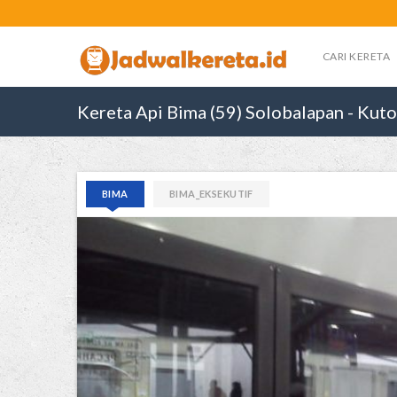
CARI KERETA
Kereta Api Bima (59) Solobalapan - Kuto
BIMA
BIMA_EKSEKUTIF