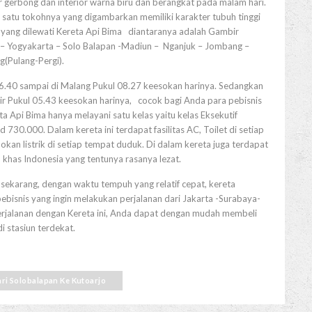
ir gerbong dan interior warna biru dan berangkat pada malam hari.
satu tokohnya yang digambarkan memiliki karakter tubuh tinggi
r yang dilewati Kereta Api Bima diantaranya adalah Gambir
 – Yogyakarta – Solo Balapan -Madiun – Nganjuk – Jombang –
(Pulang-Pergi).
6.40 sampai di Malang Pukul 08.27 keesokan harinya. Sedangkan
r Pukul 05.43 keesokan harinya, cocok bagi Anda para pebisnis
ta Api Bima hanya melayani satu kelas yaitu kelas Eksekutif
 730.000. Dalam kereta ini terdapat fasilitas AC, Toilet di setiap
kan listrik di setiap tempat duduk. Di dalam kereta juga terdapat
khas Indonesia yang tentunya rasanya lezat.
 sekarang, dengan waktu tempuh yang relatif cepat, kereta
ebisnis yang ingin melakukan perjalanan dari Jakarta -Surabaya-
erjalanan dengan Kereta ini, Anda dapat dengan mudah membeli
di stasiun terdekat.
dari Solobalapan Ke Kutoarjo