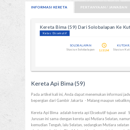
INFORMASI KERETA
PERTANYAAN / JAWABAN
Kereta Bima (59) Dari Solobalapan Ke Ku
Kelas: Eksekutif
SOLOBALAPAN
KUTOAR
Stasiun Solobalapan
Stasiun Kut
1J31M
Kereta Api Bima (59)
Pada artikel kali ini, Anda dapat menemukan informasi jadwa
bepergian dari Gambir Jakarta - Malang maupun sebalikn
Kereta Api Bima adalah kereta api Eksekutif tujuan awal
Jurusan ini sama dengan kereta api Mutiara Selatan, namun
kemudian Tengah, lalu Selatan, sedangkan Mutiara selatan 