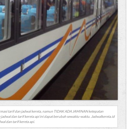
rmasi tarif dan jadwal kereta, namun TIDAK ADA JAMINAN ketepatan
 jadwal dan tarif kereta api ini dapat berubah sewaktu-waktu. Jadwalkereta.id
al dan tarif kereta api.