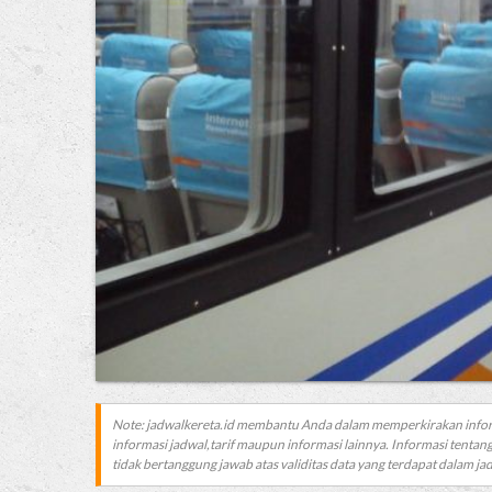
Note: jadwalkereta.id membantu Anda dalam memperkirakan info
informasi jadwal,tarif maupun informasi lainnya. Informasi tentang
tidak bertanggung jawab atas validitas data yang terdapat dalam jadw