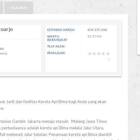
ULASAN
toarjo
ESTIMASI HARGA:
IDR
375.000
WAKTU
22:27:00
BERANGKAT:
TELP AGEN:
JO
PENILAIAN:
oarjo
0
l, tarif, dan fasilitas Kereta Api Bima bagi Anda yang akan
ya.
 Stasiun Gambir Jakarta menuju stasuin Malang Jawa Timur.
 perbedaanya adalah kereta api Bima melalui Jalur Utara,
full melewati Jalur Selatan. Penamaan kereta api Bima diambil