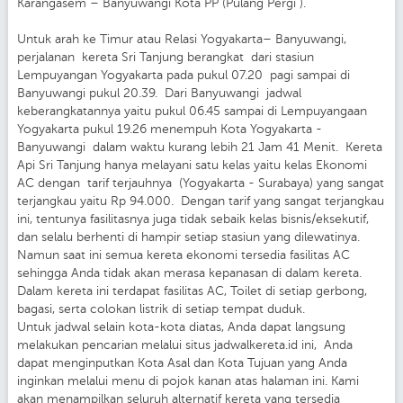
Karangasem – Banyuwangi Kota PP (Pulang Pergi ).
Untuk arah ke Timur atau Relasi Yogyakarta– Banyuwangi,
perjalanan kereta Sri Tanjung berangkat dari stasiun
Lempuyangan Yogyakarta pada pukul 07.20 pagi sampai di
Banyuwangi pukul 20.39. Dari Banyuwangi jadwal
keberangkatannya yaitu pukul 06.45 sampai di Lempuyangaan
Yogyakarta pukul 19.26 menempuh Kota Yogyakarta -
Banyuwangi dalam waktu kurang lebih 21 Jam 41 Menit. Kereta
Api Sri Tanjung hanya melayani satu kelas yaitu kelas Ekonomi
AC dengan tarif terjauhnya (Yogyakarta - Surabaya) yang sangat
terjangkau yaitu Rp 94.000. Dengan tarif yang sangat terjangkau
ini, tentunya fasilitasnya juga tidak sebaik kelas bisnis/eksekutif,
dan selalu berhenti di hampir setiap stasiun yang dilewatinya.
Namun saat ini semua kereta ekonomi tersedia fasilitas AC
sehingga Anda tidak akan merasa kepanasan di dalam kereta.
Dalam kereta ini terdapat fasilitas AC, Toilet di setiap gerbong,
bagasi, serta colokan listrik di setiap tempat duduk.
Untuk jadwal selain kota-kota diatas, Anda dapat langsung
melakukan pencarian melalui situs jadwalkereta.id ini, Anda
dapat menginputkan Kota Asal dan Kota Tujuan yang Anda
inginkan melalui menu di pojok kanan atas halaman ini. Kami
akan menampilkan seluruh alternatif kereta yang tersedia