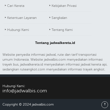
Cari Kereta
Kebijakan Privasi
Ketentuan Layanan
Sangkalan
Hubungi Kami
Tentang Kami
Tentang jadwalkereta.id
Website penyedia informasi jadwal, rute dan tarif transportasi
umum Indonesia. Website jadwalbis.com menyediakan informasi
trayek bus, jadwalkereta.id menyediakan informasi jadwal kereta api,
sedangkan ruteangkot.com menyediakan informasi trayek angkot.
Hubungi Kami:
info@jadwalbis.com
Copyright © 2024 jadwalbis.com