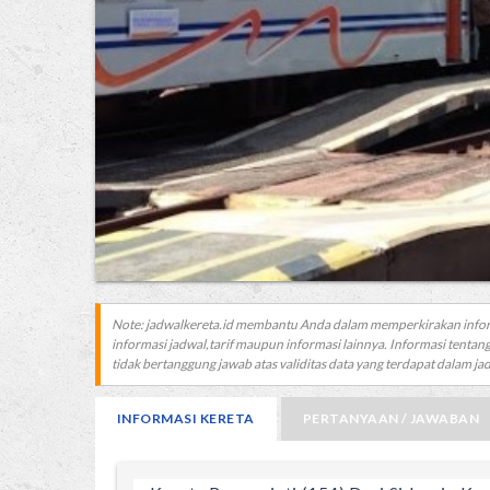
Note: jadwalkereta.id membantu Anda dalam memperkirakan info
informasi jadwal,tarif maupun informasi lainnya. Informasi tentang
tidak bertanggung jawab atas validitas data yang terdapat dalam jadw
INFORMASI KERETA
PERTANYAAN / JAWABAN