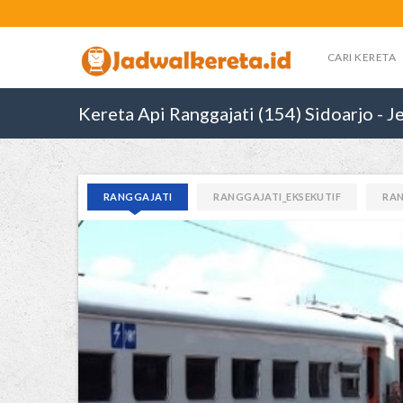
CARI KERETA
Kereta Api Ranggajati (154) Sidoarjo - 
RANGGAJATI
RANGGAJATI_EKSEKUTIF
RAN