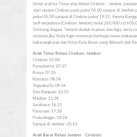
Untuk arah ke Timur atau Relasi Cirebon – Jember, perjala
dari stasiun Cirebon pada pukul 05.00 sampai di Jember 
pukul 05.00 sampai di Cirebon pukul 19.52. Kereta Ranggaj
tarif terjauhnya (Cirebon-Jember) mulai 260.000 s.d 600.00
Gerbong, Bagasi, Tempat duduk nyaman dan lega, serta colo
restoran jika Anda ingin memesan berbagai menu makanan k
keberangkatan dari Kota-Kota Besar yang dilewati oleh Ker
Arah Timur Relasi Cirebon- Jember:
Cirebon: 05.00
Purwokerto: 07.07
Kroya: 07.35
Kutoarjo: 08.54
Yogyakarta: 09.56
Solo Balapan: 10.52
Madiun: 12.38
Surabaya: 16.15
Pasuruan: 17.28
Probolinggo: 18.24
Sampai di Jember: 20.10
Arah Barat Relasi Jember - Cirebon: