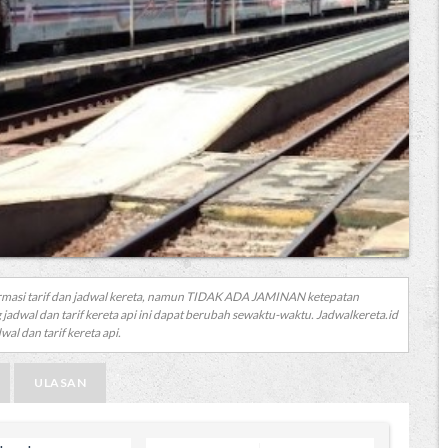
rmasi tarif dan jadwal kereta, namun TIDAK ADA JAMINAN ketepatan
 jadwal dan tarif kereta api ini dapat berubah sewaktu-waktu. Jadwalkereta.id
al dan tarif kereta api.
ULASAN