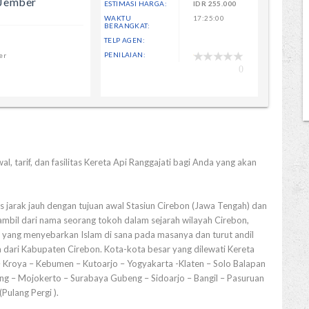
 Jember
ESTIMASI HARGA:
IDR
255.000
WAKTU
17:25:00
BERANGKAT:
TELP AGEN:
PENILAIAN:
er
0
l, tarif, dan fasilitas Kereta Api Ranggajati bagi Anda yang akan
is jarak jauh dengan tujuan awal Stasiun Cirebon (Jawa Tengah) dan
ambil dari nama seorang tokoh dalam sejarah wilayah Cirebon,
h yang menyebarkan Islam di sana pada masanya dan turut andil
dari Kabupaten Cirebon. Kota-kota besar yang dilewati Kereta
– Kroya – Kebumen – Kutoarjo – Yogyakarta -Klaten – Solo Balapan
ng – Mojokerto – Surabaya Gubeng – Sidoarjo – Bangil – Pasuruan
Pulang Pergi ).