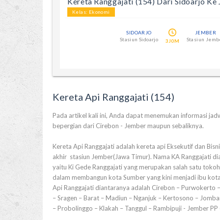
Kereta Ranggajati (154) Dari Sidoarjo Ke
Kelas: Ekonomi
SIDOARJO
JEMBER
Stasiun Sidoarjo
Stasiun Jemb
3J0M
Kereta Api Ranggajati (154)
Pada artikel kali ini, Anda dapat menemukan informasi jadwa
bepergian dari Cirebon - Jember maupun sebaliknya.
Kereta Api Ranggajati adalah kereta api Eksekutif dan Bisn
akhir stasiun Jember(Jawa Timur). Nama KA Ranggajati di
yaitu Ki Gede Ranggajati yang merupakan salah satu toko
dalam membangun kota Sumber yang kini menjadi ibu kota 
Api Ranggajati diantaranya adalah Cirebon – Purwokerto 
– Sragen – Barat – Madiun – Nganjuk – Kertosono – Jomba
– Probolinggo – Klakah – Tanggul – Rambipuji - Jember PP (