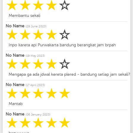
☆
☆
☆
☆
☆
Membantu sekali
No Name
(29 June 2023)
☆
☆
☆
☆
☆
Inpo kareta api Purwakarta bandung berangkat jam brpah
No Name
(19 May 2023)
☆
☆
☆
☆
☆
Mengapa ga ada jdwal kereta plered - bandung setiap jam sekali?
No Name
(17 April 2023)
☆
☆
☆
☆
☆
Mantab
No Name
(06 January 2023)
☆
☆
☆
☆
☆