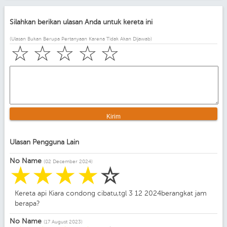
Silahkan berikan ulasan Anda untuk kereta ini
(Ulasan Bukan Berupa Pertanyaan Karena Tidak Akan Dijawab)
☆
☆
☆
☆
☆
Ulasan Pengguna Lain
No Name
(02 December 2024)
☆
☆
☆
☆
☆
Kereta api Kiara condong cibatu,tgl 3 12 2024berangkat jam
berapa?
No Name
(17 August 2023)