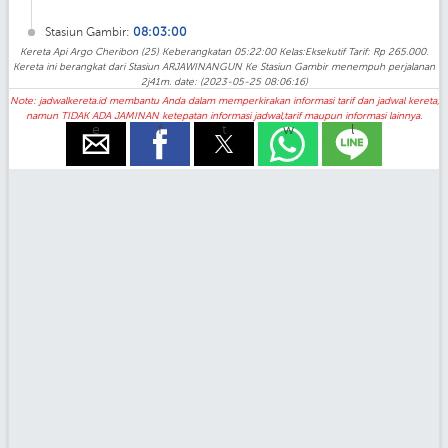
Stasiun Gambir:
08:03:00
Kereta Api Argo Cheribon (25) Keberangkatan 05:22:00 Kelas:Eksekutif Tarif: Rp 265.000.
Kereta ini berangkat dari Stasiun ARJAWINANGUN Ke Stasiun Gambir menempuh perjalanan
2j41m. date: (2023-05-25 08:06:16)
Note: jadwalkereta.id membantu Anda dalam memperkirakan informasi tarif dan jadwal kereta,
namun TIDAK ADA JAMINAN ketepatan informasi jadwal,tarif maupun informasi lainnya.
e
f
t
w
l