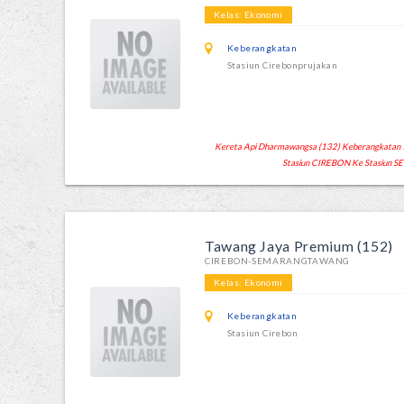
Kelas: Ekonomi
Keberangkatan
Stasiun Cirebonprujakan
Kereta Api Dharmawangsa (132) Keberangkatan 12:
Stasiun CIREBON Ke Stasiun
Tawang Jaya Premium (152)
CIREBON-SEMARANGTAWANG
Kelas: Ekonomi
Keberangkatan
Stasiun Cirebon