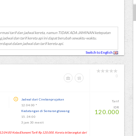
ormasi tarif dan jadwal kereta, namun TIDAK ADA JAMINAN ketepatan
g jadwal dan tarif kereta api ini dapat berubah sewaktu-waktu.
erdapat dalam jadwal dan tarif kereta api.
Switch to English
0
G
Jadwal dari Cirebonprujakan
Tarif
12:04:00 *
IDR
120.000
Kedatangan di Semarangtawang
15.:34:00
3 jam 30 menit
04:00 Kelas:Ekonomi Tarif: Rp 120.000. Kereta ini berangkat dari