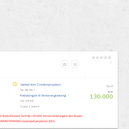
0
G
Jadwal dari Cirebonprujakan
Tarif
16:38:00 *
IDR
130.000
Kedatangan di Semarangtawang
19.:39:00
3 jam 1 menit
Kelas:Ekonomi Tarif: Rp 130.000. Kereta ini berangkat dari Stasiun
ARANGTAWANG menempuh perjalanan 3j1m.