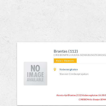
Brantas (112)
CIREBONPRUJAKAN-SEMARANGTAWAN
Kelas: Ekonomi
Keberangkatan
Stasiun Cirebonprujakan
Kereta Api Brantas (112) Keberangkatan 16:38:00 
CIREBON Ke Stasiun SEM