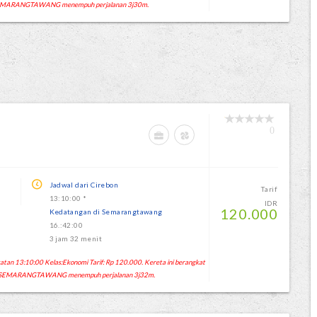
 SEMARANGTAWANG menempuh perjalanan 3j30m.
0
Jadwal dari Cirebon
Tarif
13:10:00 *
IDR
120.000
Kedatangan di Semarangtawang
16.:42:00
3 jam 32 menit
an 13:10:00 Kelas:Ekonomi Tarif: Rp 120.000. Kereta ini berangkat
un SEMARANGTAWANG menempuh perjalanan 3j32m.