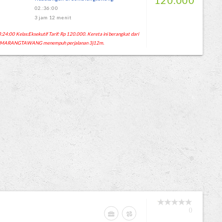
120.000
02.:36:00
3 jam 12 menit
4:00 Kelas:Eksekutif Tarif: Rp 120.000. Kereta ini berangkat dari
 SEMARANGTAWANG menempuh perjalanan 3j12m.
0
G