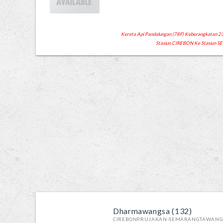
Kereta Api Pandalungan (78F) Keberangkatan 23:2
Stasiun CIREBON Ke Stasiun
Dharmawangsa (132)
CIREBONPRUJAKAN-SEMARANGTAWAN