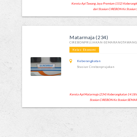
Kereta Api Tawang Jaya Premium (152) Keberangkat
dari Stasiun CIREBON Ke Stasi
Matarmaja (234)
CIREBONPRUJAKAN-SEMARANGTAWAN
Kelas: Ekonomi
Keberangkatan
Stasiun Cirebonprujakan
Kereta Api Matarmaja (234) Keberangkatan 14:18:00 
Stasiun CIREBON Ke Stasiun SEM