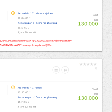
Jadwal dari Cirebonprujakan
Tarif
12:04:00 *
IDR
130.000
Kedatangan di Semarangtawang
15.:34:00
3 jam 30 menit
04:00 Kelas:Ekonomi Tarif: Rp 130.000. Kereta ini berangkat dari
 SEMARANGTAWANG menempuh perjalanan 3j30m.
0
Jadwal dari Cirebon
Tarif
13:10:00 *
IDR
130.000
Kedatangan di Semarangtawang
16.:42:00
3 jam 32 menit