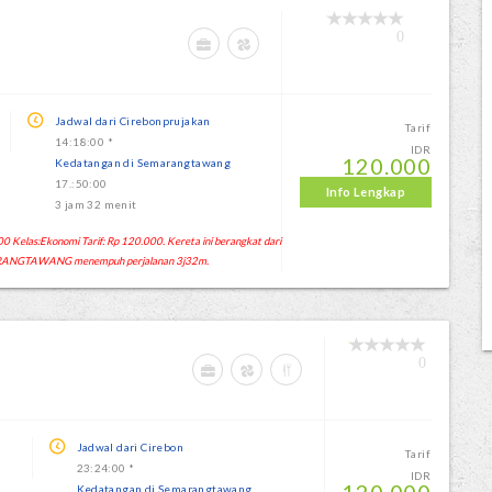
0
G
Jadwal dari Cirebonprujakan
Tarif
14:18:00 *
IDR
120.000
Kedatangan di Semarangtawang
17.:50:00
Info Lengkap
3 jam 32 menit
Kelas:Ekonomi Tarif: Rp 120.000. Kereta ini berangkat dari
ARANGTAWANG menempuh perjalanan 3j32m.
0
Jadwal dari Cirebon
Tarif
23:24:00 *
IDR
Kedatangan di Semarangtawang