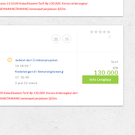
an 13:10:00 Kelas:Ekonomi Tarif: Rp 130.000. Kereta ini berangkat
un SEMARANGTAWANG menempuh perjalanan 3j32m.
0
G
Jadwal dari Cirebonprujakan
Tarif
14:18:00 *
IDR
130.000
Kedatangan di Semarangtawang
17.:50:00
Info Lengkap
3 jam 32 menit
Kelas:Ekonomi Tarif: Rp 130.000. Kereta ini berangkat dari
ARANGTAWANG menempuh perjalanan 3j32m.