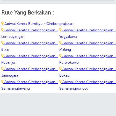
Rute Yang Berkaitan :
Jadwal Kereta Bumiayu - Cirebonprujakan
Jadwal Kereta Cirebonprujakan -
Jadwal Kereta Cirebonprujakan -
Lempuyangan
Yogyakarta
Jadwal Kereta Cirebonprujakan -
Jadwal Kereta Cirebonprujakan -
Blitar
Malang
Jadwal Kereta Cirebonprujakan -
Jadwal Kereta Cirebonprujakan -
Kepanjen
Purwokerto
Jadwal Kereta Cirebonprujakan -
Jadwal Kereta Cirebonprujakan -
Jatinegara
Bekasi
Jadwal Kereta Cirebonprujakan -
Jadwal Kereta Cirebonprujakan -
Semarangtawang
Semarangponcol