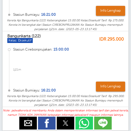
Info Lengkap
Stasiun Bumiayu:
16:21:00
Kereta Api Bangunkarta (122) Keberangkatan 15:00:00 Kelas:Eksekutif Tarif: Rp 275.000.
Kereta ini berangkat dari Stasiun CIREBONPRUJAKAN Ke Stasiun Bumiayu menempuh
perjalanan 1j21m. date: (2023-05-23 13:17:45)
Bangunkarta (122)
IDR
295.000
Kelas: Eksekutif
Stasiun Cirebonprujakan:
15:00:00
1j21m
Info Lengkap
Stasiun Bumiayu:
16:21:00
Kereta Api Bangunkarta (122) Keberangkatan 15:00:00 Kelas:Eksekutif Tarif: Rp 295.000.
Kereta ini berangkat dari Stasiun CIREBONPRUJAKAN Ke Stasiun Bumiayu menempuh
perjalanan 1j21m. date: (2023-05-23 13:17:45)
Note: jadwalkereta.id membantu Anda dalam memperkirakan informasi tarif dan jadwal kereta,
namun TIDAK ADA JAMINAN ketepatan informasi jadwal,tarif maupun informasi lainnya.
e
f
t
w
l