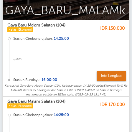
Gaya_Baru_Malam_Ekonomi_AC
Gaya Baru Malam Selatan (104)
IDR
150.000
Kelas: Ekonomi
Stasiun Cirebonprujakan:
14:25:00
1j35m
Info Lengkap
Stasiun Bumiayu:
16:00:00
Kereta Api Gaya Baru Malam Selatan (104) Keberangkatan 14:25:00 Kelas:Ekonomi Tarif: Rp
150.000. Kereta ini berangkat dari Stasiun CIREBONPRUJAKAN Ke Stasiun Bumiayu
menempuh perjalanan 1j35m. date: (2023-05-23 13:17:45)
Gaya Baru Malam Selatan (104)
IDR
170.000
Kelas: Ekonomi
Stasiun Cirebonprujakan:
14:25:00