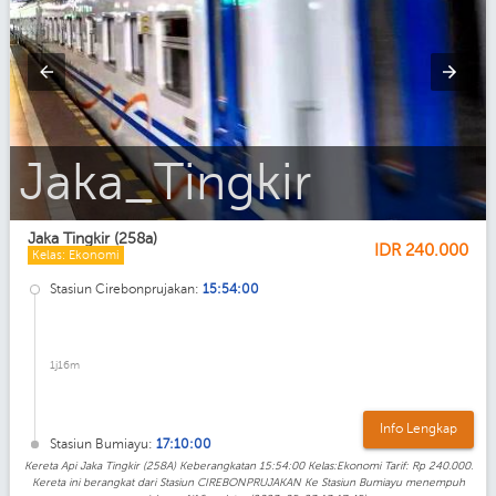
Kelas_Ekonomi_AC_Jaka_Tingkir
Jaka Tingkir (258a)
IDR
240.000
Kelas: Ekonomi
Stasiun Cirebonprujakan:
15:54:00
1j16m
Info Lengkap
Stasiun Bumiayu:
17:10:00
Kereta Api Jaka Tingkir (258A) Keberangkatan 15:54:00 Kelas:Ekonomi Tarif: Rp 240.000.
Kereta ini berangkat dari Stasiun CIREBONPRUJAKAN Ke Stasiun Bumiayu menempuh