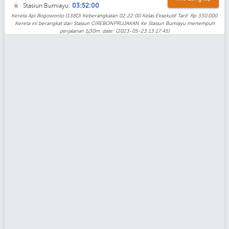
Stasiun Bumiayu:
03:52:00
Kereta Api Bogowonto (138D) Keberangkatan 02:22:00 Kelas:Eksekutif Tarif: Rp 330.000.
Kereta ini berangkat dari Stasiun CIREBONPRUJAKAN Ke Stasiun Bumiayu menempuh
perjalanan 1j30m. date: (2023-05-23 13:17:45)