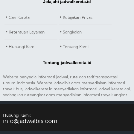
Jelajahi jadwalkereta.id
Cari Kereta
Kebijakan Privasi
Ketentuan Layanan
Sangkalan
Hubungi Kami
Tentang Kami
Tentang jadwalkereta.id
Website penyedia informasi jadwal, rute dan tarif transportasi
umum Indonesia. Website jadwalbis.com menyediakan informasi
trayek bus, jadwalkereta.id menyediakan informasi jadwal kereta api,
sedangkan ruteangkot.com menyediakan informasi trayek angkot.
Hubungi Kami:
info@jadwalbis.com