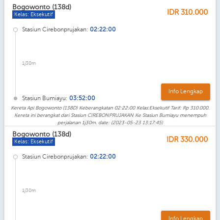
Bogowonto (138d)
IDR
310.000
Kelas: Eksekutif
Stasiun Cirebonprujakan:
02:22:00
1j30m
Info Lengkap
Stasiun Bumiayu:
03:52:00
Kereta Api Bogowonto (138D) Keberangkatan 02:22:00 Kelas:Eksekutif Tarif: Rp 310.000.
Kereta ini berangkat dari Stasiun CIREBONPRUJAKAN Ke Stasiun Bumiayu menempuh
perjalanan 1j30m. date: (2023-05-23 13:17:45)
Bogowonto (138d)
IDR
330.000
Kelas: Eksekutif
Stasiun Cirebonprujakan:
02:22:00
1j30m
Info Lengkap