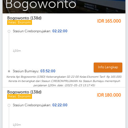
Bogowonto_Ekonomi_AC
Bogowonto (138d)
IDR
165.000
Kelas: Ekonomi
Stasiun Cirebonprujakan:
02:22:00
1j30m
Info Lengkap
Stasiun Bumiayu:
03:52:00
Kereta Api Bogowonto (138D) Keberangkatan 02:22:00 Kelas:Ekonomi Tarif: Rp 165.000.
Kereta ini berangkat dari Stasiun CIREBONPRUJAKAN Ke Stasiun Bumiayu menempuh
perjalanan 1j30m. date: (2023-05-23 13:17:45)
Bogowonto (138d)
IDR
180.000
Kelas: Ekonomi
Stasiun Cirebonprujakan:
02:22:00
1j30m