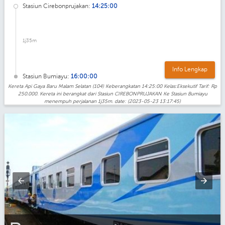
Stasiun Cirebonprujakan:
14:25:00
1j35m
Info Lengkap
Stasiun Bumiayu:
16:00:00
Kereta Api Gaya Baru Malam Selatan (104) Keberangkatan 14:25:00 Kelas:Eksekutif Tarif: Rp
250.000. Kereta ini berangkat dari Stasiun CIREBONPRUJAKAN Ke Stasiun Bumiayu
menempuh perjalanan 1j35m. date: (2023-05-23 13:17:45)