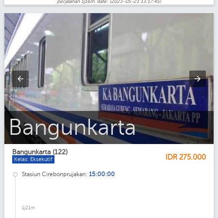
perjalanan 1j16m. date: (2023-05-23 13:17:45)
Bangunkarta_Eksekutif
Bangunkarta (122)
IDR
275.000
Kelas: Eksekutif
Stasiun Cirebonprujakan:
15:00:00
1j21m