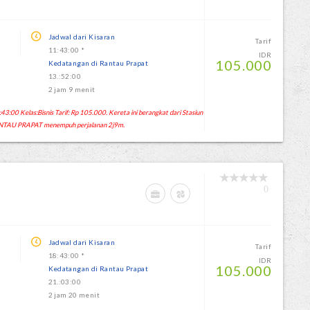
Jadwal dari Kisaran
Tarif
11:43:00 *
IDR
105.000
Kedatangan di Rantau Prapat
13.:52:00
2 jam 9 menit
:00 Kelas:Bisnis Tarif: Rp 105.000. Kereta ini berangkat dari Stasiun
NTAU PRAPAT menempuh perjalanan 2j9m.
0
Jadwal dari Kisaran
Tarif
18:43:00 *
IDR
105.000
Kedatangan di Rantau Prapat
21.:03:00
2 jam 20 menit