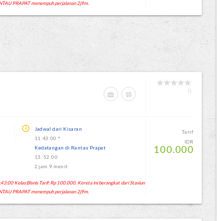
NTAU PRAPAT menempuh perjalanan 2j9m.
0
Jadwal dari Kisaran
Tarif
11:43:00 *
IDR
100.000
Kedatangan di Rantau Prapat
13.:52:00
2 jam 9 menit
:00 Kelas:Bisnis Tarif: Rp 100.000. Kereta ini berangkat dari Stasiun
NTAU PRAPAT menempuh perjalanan 2j9m.