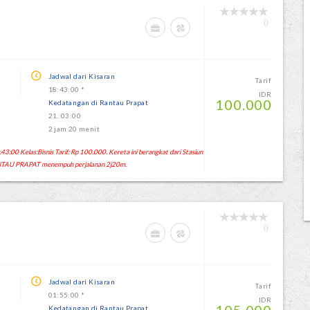
0
Jadwal dari Kisaran
Tarif
18:43:00 *
IDR
100.000
Kedatangan di Rantau Prapat
21.:03:00
2 jam 20 menit
:00 Kelas:Bisnis Tarif: Rp 100.000. Kereta ini berangkat dari Stasiun
TAU PRAPAT menempuh perjalanan 2j20m.
0
Jadwal dari Kisaran
Tarif
01:55:00 *
IDR
Kedatangan di Rantau Prapat