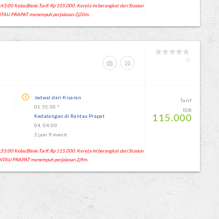
:00 Kelas:Bisnis Tarif: Rp 105.000. Kereta ini berangkat dari Stasiun
TAU PRAPAT menempuh perjalanan 2j20m.
0
Jadwal dari Kisaran
Tarif
01:55:00 *
IDR
115.000
Kedatangan di Rantau Prapat
04.:04:00
2 jam 9 menit
:00 Kelas:Bisnis Tarif: Rp 115.000. Kereta ini berangkat dari Stasiun
NTAU PRAPAT menempuh perjalanan 2j9m.