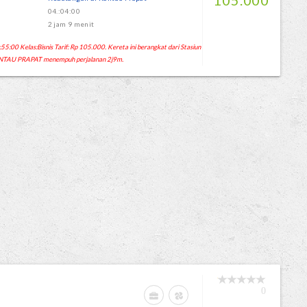
105.000
04.:04:00
2 jam 9 menit
:00 Kelas:Bisnis Tarif: Rp 105.000. Kereta ini berangkat dari Stasiun
NTAU PRAPAT menempuh perjalanan 2j9m.
0