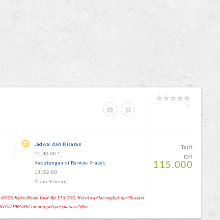
0
Jadwal dari Kisaran
Tarif
11:43:00 *
IDR
115.000
Kedatangan di Rantau Prapat
13.:52:00
2 jam 9 menit
:00 Kelas:Bisnis Tarif: Rp 115.000. Kereta ini berangkat dari Stasiun
NTAU PRAPAT menempuh perjalanan 2j9m.