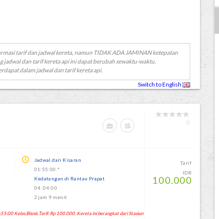
ormasi tarif dan jadwal kereta, namun TIDAK ADA JAMINAN ketepatan
g jadwal dan tarif kereta api ini dapat berubah sewaktu-waktu.
erdapat dalam jadwal dan tarif kereta api.
Switch to English
0
Jadwal dari Kisaran
Tarif
01:55:00 *
IDR
100.000
Kedatangan di Rantau Prapat
04.:04:00
2 jam 9 menit
:00 Kelas:Bisnis Tarif: Rp 100.000. Kereta ini berangkat dari Stasiun