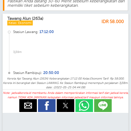
Pastikan Anda datang 30-60 Menit sebelum keberangkatan dan
memiliki tiket sebelum keberangkatan.
Tawang Alun (263a)
IDR
58.000
Kelas: Ekonomi
Stasiun Lawang:
17:12:00
3j38m
Stasiun Rambipuji:
20:50:00
Kereta Api Tawang Alun (263A) Keberangkatan 17:12:00 Kelas:Ekonomi Tarif: Rp 58.000.
Kereta ini berangkat dari Stasiun LAWANG Ke Stasiun Rambipuji menempuh perjalanan 3j38m.
date: (2023-05-25 04:44:08)
Note: jadwalkereta.id membantu Anda dalam memperkirakan informasi tarif dan jadwal kereta,
namun TIDAK ADA JAMINAN ketepatan informasi jadwal,tarif maupun informasi lainnya.
e
f
t
w
l