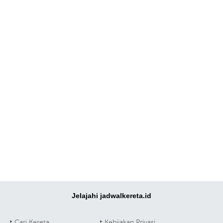
Jelajahi jadwalkereta.id
Cari Kereta
Kebijakan Privasi