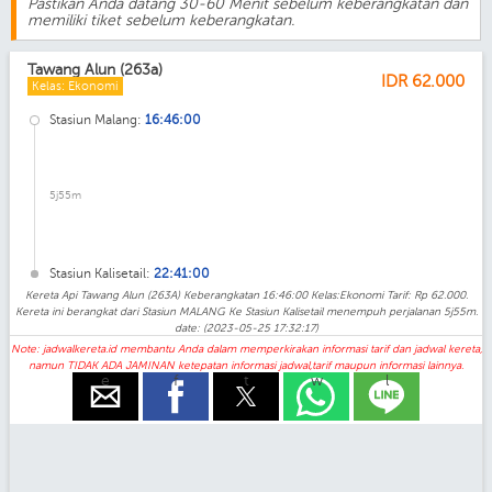
Pastikan Anda datang 30-60 Menit sebelum keberangkatan dan
memiliki tiket sebelum keberangkatan.
Tawang Alun (263a)
IDR
62.000
Kelas: Ekonomi
Stasiun Malang:
16:46:00
5j55m
Stasiun Kalisetail:
22:41:00
Kereta Api Tawang Alun (263A) Keberangkatan 16:46:00 Kelas:Ekonomi Tarif: Rp 62.000.
Kereta ini berangkat dari Stasiun MALANG Ke Stasiun Kalisetail menempuh perjalanan 5j55m.
date: (2023-05-25 17:32:17)
Note: jadwalkereta.id membantu Anda dalam memperkirakan informasi tarif dan jadwal kereta,
namun TIDAK ADA JAMINAN ketepatan informasi jadwal,tarif maupun informasi lainnya.
e
f
t
w
l