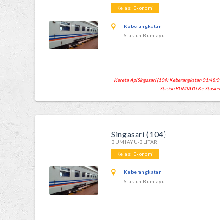
Kelas: Ekonomi
Keberangkatan
Stasiun Bumiayu
Kereta Api Singasari (104) Keberangkatan 01:48:00
Stasiun BUMIAYU Ke Stasiun
Singasari (104)
BUMIAYU-BLITAR
Kelas: Ekonomi
Keberangkatan
Stasiun Bumiayu