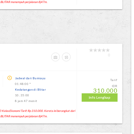
 BLITAR menempuh perjalanan 8j47m.
0
Jadwal dari Bumiayu
Tarif
01:48:00 *
IDR
310.000
Kedatangan di Blitar
10.:35:00
Info Lengkap
8 jam 47 menit
 Kelas:Ekonomi Tarif: Rp 310.000. Kereta ini berangkat dari
 BLITAR menempuh perjalanan 8j47m.