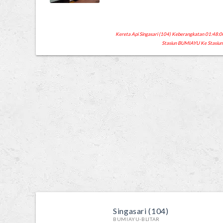
Kereta Api Singasari (104) Keberangkatan 01:48:00
Stasiun BUMIAYU Ke Stasiun
Singasari (104)
BUMIAYU-BLITAR