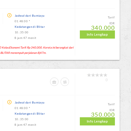
Jadwal dari Bumiayu
Tarif
01:48:00 *
IDR
340.000
Kedatangan di Blitar
10.:35:00
Info Lengkap
8 jam 47 menit
 Kelas:Ekonomi Tarif: Rp 340.000. Kereta ini berangkat dari
 BLITAR menempuh perjalanan 8j47m.
0
Jadwal dari Bumiayu
Tarif
01:48:00 *
IDR
350.000
Kedatangan di Blitar
10.:35:00
Info Lengkap
8 jam 47 menit