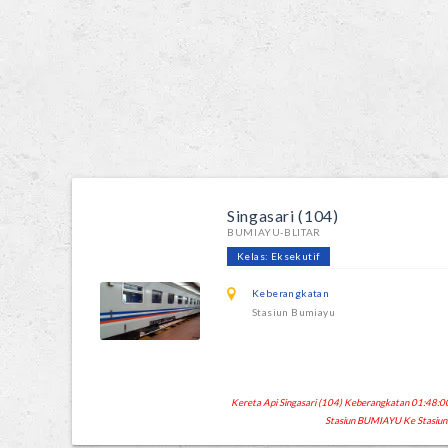
Singasari (104)
BUMIAYU-BLITAR
Kelas: Eksekutif
Keberangkatan
Stasiun Bumiayu
Kereta Api Singasari (104) Keberangkatan 01:48:00 
Stasiun BUMIAYU Ke Stasiun