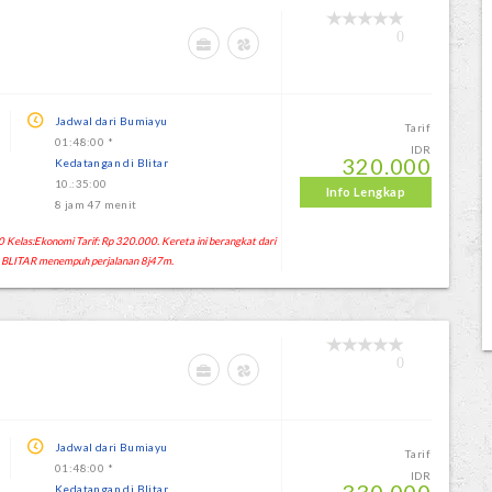
0
Jadwal dari Bumiayu
Tarif
01:48:00 *
IDR
320.000
Kedatangan di Blitar
10.:35:00
Info Lengkap
8 jam 47 menit
 Kelas:Ekonomi Tarif: Rp 320.000. Kereta ini berangkat dari
 BLITAR menempuh perjalanan 8j47m.
0
Jadwal dari Bumiayu
Tarif
01:48:00 *
IDR
Kedatangan di Blitar