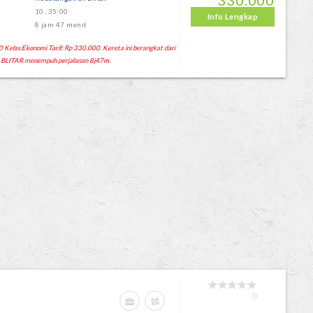
330.000
10.:35:00
Info Lengkap
8 jam 47 menit
 Kelas:Ekonomi Tarif: Rp 330.000. Kereta ini berangkat dari
 BLITAR menempuh perjalanan 8j47m.
0