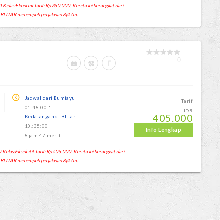
 Kelas:Ekonomi Tarif: Rp 350.000. Kereta ini berangkat dari
 BLITAR menempuh perjalanan 8j47m.
0
Jadwal dari Bumiayu
Tarif
01:48:00 *
IDR
405.000
Kedatangan di Blitar
10.:35:00
Info Lengkap
8 jam 47 menit
Kelas:Eksekutif Tarif: Rp 405.000. Kereta ini berangkat dari
 BLITAR menempuh perjalanan 8j47m.