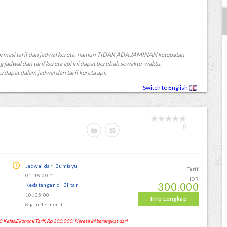
ormasi tarif dan jadwal kereta, namun TIDAK ADA JAMINAN ketepatan
g jadwal dan tarif kereta api ini dapat berubah sewaktu-waktu.
erdapat dalam jadwal dan tarif kereta api.
Switch to English
0
Jadwal dari Bumiayu
Tarif
01:48:00 *
IDR
300.000
Kedatangan di Blitar
10.:35:00
Info Lengkap
8 jam 47 menit
 Kelas:Ekonomi Tarif: Rp 300.000. Kereta ini berangkat dari