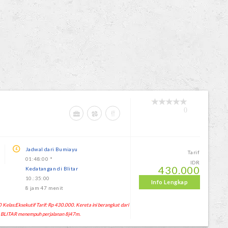
0
Jadwal dari Bumiayu
Tarif
01:48:00 *
IDR
430.000
Kedatangan di Blitar
10.:35:00
Info Lengkap
8 jam 47 menit
Kelas:Eksekutif Tarif: Rp 430.000. Kereta ini berangkat dari
 BLITAR menempuh perjalanan 8j47m.