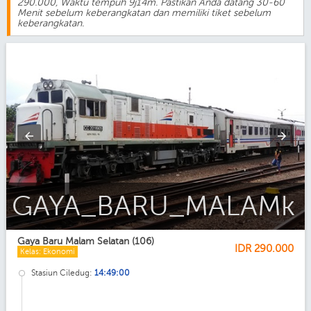
290.000, Waktu tempuh 9j14m. Pastikan Anda datang 30-60
Menit sebelum keberangkatan dan memiliki tiket sebelum
keberangkatan.
Gaya_Baru_Malam_Ekonomi_AC
Gaya Baru Malam Selatan (106)
IDR
290.000
Kelas: Ekonomi
Stasiun Ciledug:
14:49:00