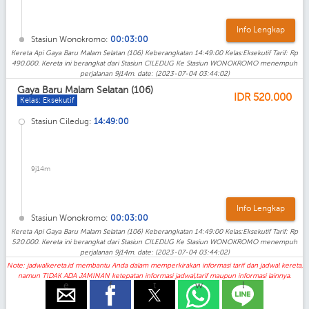
Info Lengkap
Stasiun Wonokromo:
00:03:00
Kereta Api Gaya Baru Malam Selatan (106) Keberangkatan 14:49:00 Kelas:Eksekutif Tarif: Rp
490.000. Kereta ini berangkat dari Stasiun CILEDUG Ke Stasiun WONOKROMO menempuh
perjalanan 9j14m. date: (2023-07-04 03:44:02)
Gaya Baru Malam Selatan (106)
IDR
520.000
Kelas: Eksekutif
Stasiun Ciledug:
14:49:00
9j14m
Info Lengkap
Stasiun Wonokromo:
00:03:00
Kereta Api Gaya Baru Malam Selatan (106) Keberangkatan 14:49:00 Kelas:Eksekutif Tarif: Rp
520.000. Kereta ini berangkat dari Stasiun CILEDUG Ke Stasiun WONOKROMO menempuh
perjalanan 9j14m. date: (2023-07-04 03:44:02)
Note: jadwalkereta.id membantu Anda dalam memperkirakan informasi tarif dan jadwal kereta,
namun TIDAK ADA JAMINAN ketepatan informasi jadwal,tarif maupun informasi lainnya.
e
f
t
w
l