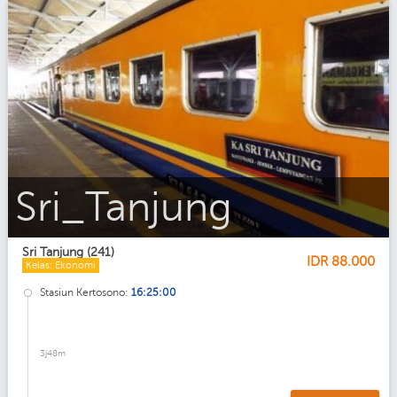
Kelas_Ekonomi_AC
Sri Tanjung (241)
IDR
88.000
Kelas: Ekonomi
Stasiun Kertosono:
16:25:00
3j48m