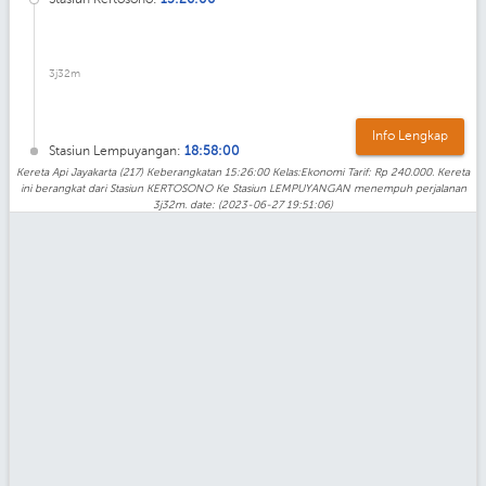
3j32m
Info Lengkap
Stasiun Lempuyangan:
18:58:00
Kereta Api Jayakarta (217) Keberangkatan 15:26:00 Kelas:Ekonomi Tarif: Rp 240.000. Kereta
ini berangkat dari Stasiun KERTOSONO Ke Stasiun LEMPUYANGAN menempuh perjalanan
3j32m. date: (2023-06-27 19:51:06)