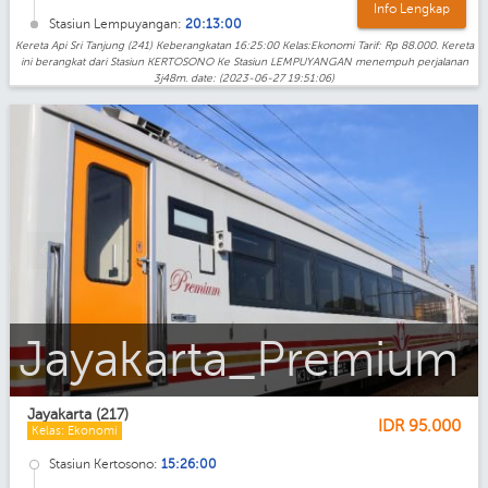
Info Lengkap
Stasiun Lempuyangan:
20:13:00
Kereta Api Sri Tanjung (241) Keberangkatan 16:25:00 Kelas:Ekonomi Tarif: Rp 88.000. Kereta
ini berangkat dari Stasiun KERTOSONO Ke Stasiun LEMPUYANGAN menempuh perjalanan
3j48m. date: (2023-06-27 19:51:06)
Jayakarta_Ekonomi_AC_Premium
Jayakarta (217)
IDR
95.000
Kelas: Ekonomi
Stasiun Kertosono:
15:26:00