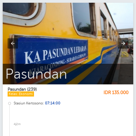
Pasundan_Ekonomi
Pasundan (239)
IDR
135.000
Kelas: Ekonomi
Stasiun Kertosono:
07:14:00
4j2m