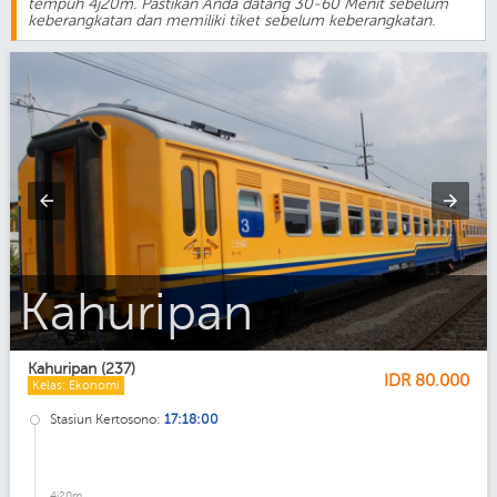
tempuh 4j20m. Pastikan Anda datang 30-60 Menit sebelum
keberangkatan dan memiliki tiket sebelum keberangkatan.
Kahuripan_Ekonomi_AC
Kahuripan (237)
IDR
80.000
Kelas: Ekonomi
Stasiun Kertosono:
17:18:00
4j20m