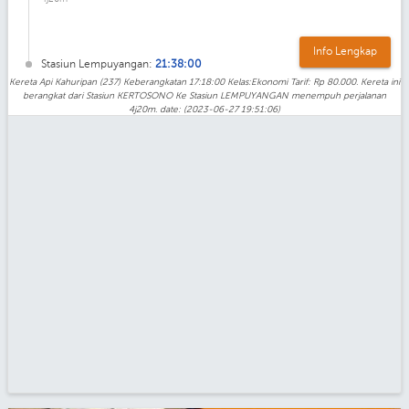
Info Lengkap
Stasiun Lempuyangan:
21:38:00
Kereta Api Kahuripan (237) Keberangkatan 17:18:00 Kelas:Ekonomi Tarif: Rp 80.000. Kereta ini
berangkat dari Stasiun KERTOSONO Ke Stasiun LEMPUYANGAN menempuh perjalanan
4j20m. date: (2023-06-27 19:51:06)