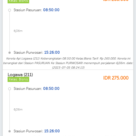
Kelas: Bisnis
Stasiun Pasuruan:
08:50:00
6j36m
Stasiun Purwosari:
15:26:00
Kereta Api Logawa (211) Keberangkatan 08:50:00 Kelas:Bisnis Tarif: Rp 265.000. Kereta ini
berangkat dari Stasiun PASURUAN Ke Stasiun PURWOSARI menempuh perjalanan 6j36m. date:
(2023-07-05 08:24:13)
Logawa (211)
IDR
275.000
Kelas: Bisnis
Stasiun Pasuruan:
08:50:00
6j36m
Stasiun Purwosari:
15:26:00