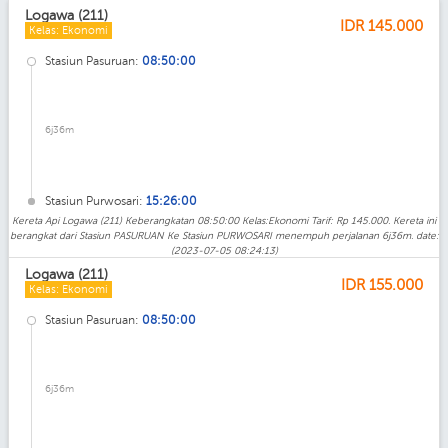
Logawa (211)
IDR
145.000
Kelas: Ekonomi
Stasiun Pasuruan:
08:50:00
6j36m
Stasiun Purwosari:
15:26:00
Kereta Api Logawa (211) Keberangkatan 08:50:00 Kelas:Ekonomi Tarif: Rp 145.000. Kereta ini
berangkat dari Stasiun PASURUAN Ke Stasiun PURWOSARI menempuh perjalanan 6j36m. date:
(2023-07-05 08:24:13)
Logawa (211)
IDR
155.000
Kelas: Ekonomi
Stasiun Pasuruan:
08:50:00
6j36m