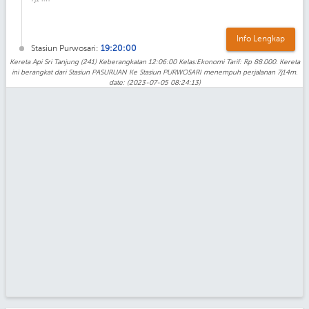
Info Lengkap
Stasiun Purwosari:
19:20:00
Kereta Api Sri Tanjung (241) Keberangkatan 12:06:00 Kelas:Ekonomi Tarif: Rp 88.000. Kereta
ini berangkat dari Stasiun PASURUAN Ke Stasiun PURWOSARI menempuh perjalanan 7j14m.
date: (2023-07-05 08:24:13)