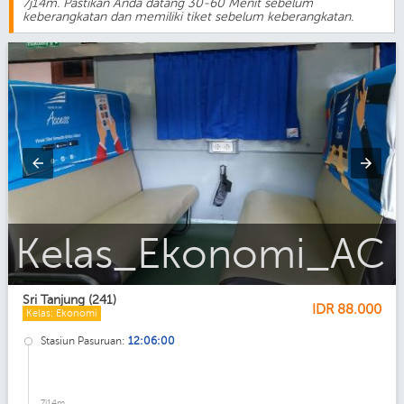
7j14m. Pastikan Anda datang 30-60 Menit sebelum
keberangkatan dan memiliki tiket sebelum keberangkatan.
Sri_Tanjung
Sri Tanjung (241)
IDR
88.000
Kelas: Ekonomi
Stasiun Pasuruan:
12:06:00
7j14m