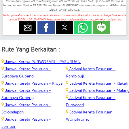
Kereta Api Logawa (211) Keberangkatan 08:50:00 Kelas:Bisnis Tarif: Rp 275.000. Kereta ini
berangkat dari Stasiun PASURUAN Ke Stasiun PURWOSARI menempuh perjalanan 6j36m. date:
(2023-07-05 08:24:13)
Note: jadwalkereta.id membantu Anda dalam memperkirakan informasi tarif dan jadwal kereta,
namun TIDAK ADA JAMINAN ketepatan informasi jadwal,tarif maupun informasi lainnya.
e
f
t
w
l
Rute Yang Berkaitan :
Jadwal Kereta PURWOSARI - PASURUAN
Jadwal Kereta Pasuruan -
Jadwal Kereta Pasuruan -
Surabaya Gubeng
Rambipuji
Jadwal Kereta Pasuruan - Kroya
Jadwal Kereta Pasuruan - Klakah
Jadwal Kereta Pasuruan -
Jadwal Kereta Pasuruan - Malan
Surabaya Gubeng
Jadwal Kereta Pasuruan -
Jadwal Kereta Pasuruan -
Purwosari
Solobalapan
Jadwal Kereta Pasuruan -
Jadwal Kereta Pasuruan -
Wonokromo
Jember