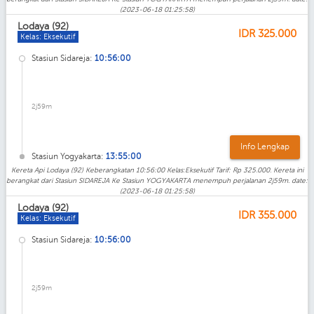
(2023-06-18 01:25:58)
Lodaya (92)
IDR
325.000
Kelas: Eksekutif
Stasiun Sidareja:
10:56:00
2j59m
Info Lengkap
Stasiun Yogyakarta:
13:55:00
Kereta Api Lodaya (92) Keberangkatan 10:56:00 Kelas:Eksekutif Tarif: Rp 325.000. Kereta ini
berangkat dari Stasiun SIDAREJA Ke Stasiun YOGYAKARTA menempuh perjalanan 2j59m. date:
(2023-06-18 01:25:58)
Lodaya (92)
IDR
355.000
Kelas: Eksekutif
Stasiun Sidareja:
10:56:00
2j59m