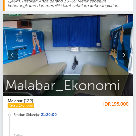
2j49m. Pastikan Anda datang 30-60 Menit sebelum
keberangkatan dan memiliki tiket sebelum keberangkatan.
Malabar_Bisnis
Malabar (122)
IDR
195.000
Kelas: Ekonomi
Stasiun Sidareja:
21:20:00
2j49m