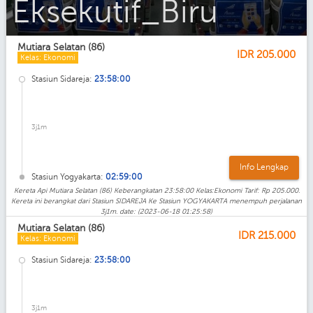
Ekonomi_AC
Mutiara Selatan (86)
IDR
205.000
Kelas: Ekonomi
Stasiun Sidareja:
23:58:00
3j1m
Info Lengkap
Stasiun Yogyakarta:
02:59:00
Kereta Api Mutiara Selatan (86) Keberangkatan 23:58:00 Kelas:Ekonomi Tarif: Rp 205.000.
Kereta ini berangkat dari Stasiun SIDAREJA Ke Stasiun YOGYAKARTA menempuh perjalanan
3j1m. date: (2023-06-18 01:25:58)
Mutiara Selatan (86)
IDR
215.000
Kelas: Ekonomi
Stasiun Sidareja:
23:58:00
3j1m