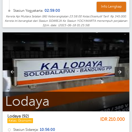
Info Lengkap
Stasiun Yogyakarta:
02:59:00
Kereta Api Mutiara Selatan (86) Keberangkatan 23:58:00 Kelas:Eksekutif Tarif: Rp 345.000.
Kereta ini berangkat dari Stasiun SIDAREJA Ke Stasiun YOGYAKARTA menempuh perjalanan
3j1m. date: (2023-06-18 01:25:58)
Lodaya_Eksekutif
Lodaya (92)
IDR
210.000
Kelas: Ekonomi
Stasiun Sidareja:
10:56:00