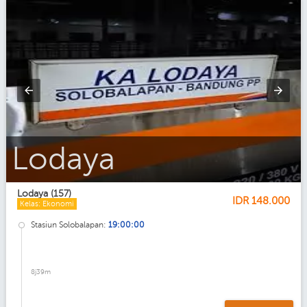
Lodaya_Eksekutif
Lodaya (157)
IDR
148.000
Kelas: Ekonomi
Stasiun Solobalapan:
19:00:00
8j39m