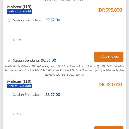
date: (2023-05-09 23:33:49)
Malabar (119)
IDR
395.000
Kelas: Eksekutif
Stasiun Solobalapan:
22:37:00
8j19m
Info Lengkap
Stasiun Bandung:
06:56:00
Kereta Api Malabar (119) Keberangkatan 22:37:00 Kelas:Eksekutif Tarif: Rp 395.000. Kereta ini
berangkat dari Stasiun SOLOBALAPAN Ke Stasiun BANDUNG menempuh perjalanan 8j19m.
date: (2023-05-09 23:33:49)
Malabar (119)
IDR
420.000
Kelas: Eksekutif
Stasiun Solobalapan:
22:37:00
8j19m