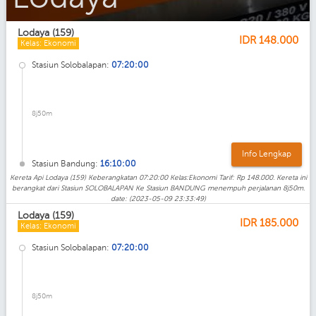
Lodaya (159)
IDR
148.000
Kelas: Ekonomi
Stasiun Solobalapan:
07:20:00
8j50m
Info Lengkap
Stasiun Bandung:
16:10:00
Kereta Api Lodaya (159) Keberangkatan 07:20:00 Kelas:Ekonomi Tarif: Rp 148.000. Kereta ini
berangkat dari Stasiun SOLOBALAPAN Ke Stasiun BANDUNG menempuh perjalanan 8j50m.
date: (2023-05-09 23:33:49)
Lodaya (159)
IDR
185.000
Kelas: Ekonomi
Stasiun Solobalapan:
07:20:00
8j50m