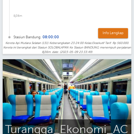
8j36m
Info Lengkap
Stasiun Bandung:
08:00:00
Kereta Api Mutiara Selatan (131) Keberangkatan 23:24:00 Kelas:Eksekutif Tarif: Rp 560.000.
Kereta ini berangkat dari Stasiun SOLOBALAPAN Ke Stasiun BANDUNG menempuh perjalanan
8j36m. date: (2023-05-09 23:33:49)
Turangga_Ekonomi_AC