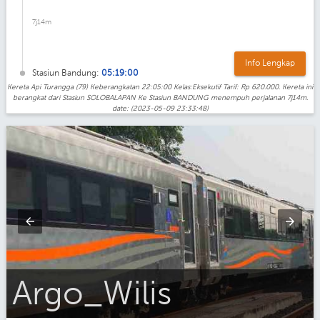
7j14m
Info Lengkap
Stasiun Bandung:
05:19:00
Kereta Api Turangga (79) Keberangkatan 22:05:00 Kelas:Eksekutif Tarif: Rp 620.000. Kereta ini
berangkat dari Stasiun SOLOBALAPAN Ke Stasiun BANDUNG menempuh perjalanan 7j14m.
date: (2023-05-09 23:33:48)
Argo_Wilis_Eksekutif