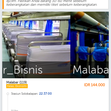
8j19m. Pastikan Anda datang 30-60 Menit sebelum
keberangkatan dan memiliki tiket sebelum keberangkatan.
Malabar_Eksekutif
Malabar (119)
IDR
144.000
Kelas: Ekonomi
Stasiun Solobalapan:
22:37:00
8j19m