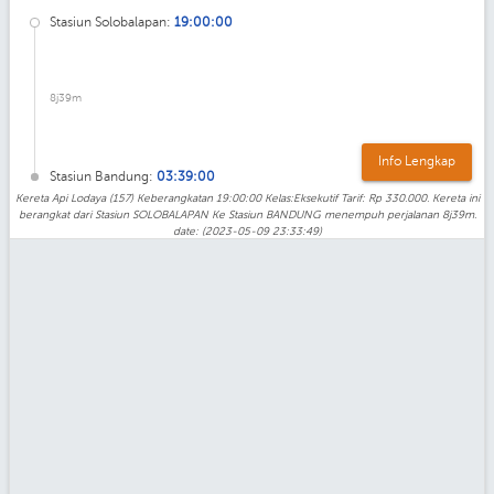
Stasiun Solobalapan:
19:00:00
8j39m
Info Lengkap
Stasiun Bandung:
03:39:00
Kereta Api Lodaya (157) Keberangkatan 19:00:00 Kelas:Eksekutif Tarif: Rp 330.000. Kereta ini
berangkat dari Stasiun SOLOBALAPAN Ke Stasiun BANDUNG menempuh perjalanan 8j39m.
date: (2023-05-09 23:33:49)