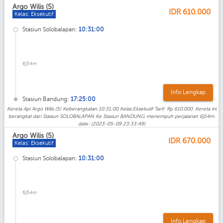
Argo Wilis (5)
IDR
610.000
Kelas: Eksekutif
Stasiun Solobalapan:
10:31:00
6j54m
Info Lengkap
Stasiun Bandung:
17:25:00
Kereta Api Argo Wilis (5) Keberangkatan 10:31:00 Kelas:Eksekutif Tarif: Rp 610.000. Kereta ini
berangkat dari Stasiun SOLOBALAPAN Ke Stasiun BANDUNG menempuh perjalanan 6j54m.
date: (2023-05-09 23:33:49)
Argo Wilis (5)
IDR
670.000
Kelas: Eksekutif
Stasiun Solobalapan:
10:31:00
6j54m
Info Lengkap