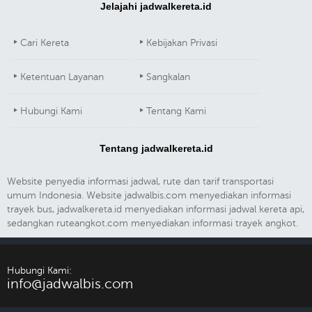
Jelajahi jadwalkereta.id
Cari Kereta
Kebijakan Privasi
Ketentuan Layanan
Sangkalan
Hubungi Kami
Tentang Kami
Tentang jadwalkereta.id
Website penyedia informasi jadwal, rute dan tarif transportasi
umum Indonesia. Website jadwalbis.com menyediakan informasi
trayek bus, jadwalkereta.id menyediakan informasi jadwal kereta api,
sedangkan ruteangkot.com menyediakan informasi trayek angkot.
Hubungi Kami:
info@jadwalbis.com