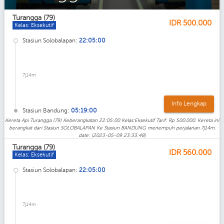
Turangga (79)
IDR
500.000
Kelas: Eksekutif
Stasiun Solobalapan:
22:05:00
7j14m
Info Lengkap
Stasiun Bandung:
05:19:00
Kereta Api Turangga (79) Keberangkatan 22:05:00 Kelas:Eksekutif Tarif: Rp 500.000. Kereta ini
berangkat dari Stasiun SOLOBALAPAN Ke Stasiun BANDUNG menempuh perjalanan 7j14m.
date: (2023-05-09 23:33:48)
Turangga (79)
IDR
560.000
Kelas: Eksekutif
Stasiun Solobalapan:
22:05:00
7j14m