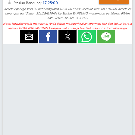
Stasiun Bandung:
17:25:00
Kereta Api Argo Wilis (5) Keberangkatan 10:31:00 Kelas:Eksekutif Tarif: Rp 670.000. Kereta ini
berangkat dari Stasiun SOLOBALAPAN Ke Stasiun BANDUNG menempuh perjalanan 6j54m.
date: (2023-05-09 23:33:48)
Note: jadwalkereta.id membantu Anda dalam memperkirakan informasi tarif dan jadwal kereta,
namun TIDAK ADA JAMINAN ketepatan informasi jadwal,tarif maupun informasi lainnya.
e
f
t
w
l