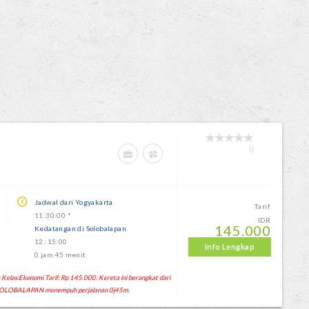
0
Jadwal dari Yogyakarta
Tarif
11:30:00 *
IDR
145.000
Kedatangan di Solobalapan
12.:15:00
Info Lengkap
0 jam 45 menit
elas:Ekonomi Tarif: Rp 145.000. Kereta ini berangkat dari
SOLOBALAPAN menempuh perjalanan 0j45m.