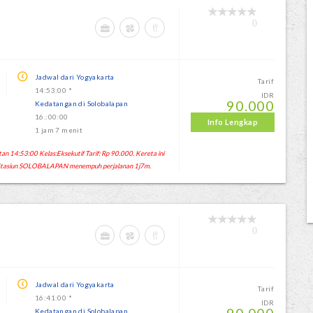
0
Jadwal dari Yogyakarta
Tarif
14:53:00 *
IDR
90.000
Kedatangan di Solobalapan
16.:00:00
Info Lengkap
1 jam 7 menit
n 14:53:00 Kelas:Eksekutif Tarif: Rp 90.000. Kereta ini
Stasiun SOLOBALAPAN menempuh perjalanan 1j7m.
0
Jadwal dari Yogyakarta
Tarif
16:41:00 *
IDR
Kedatangan di Solobalapan