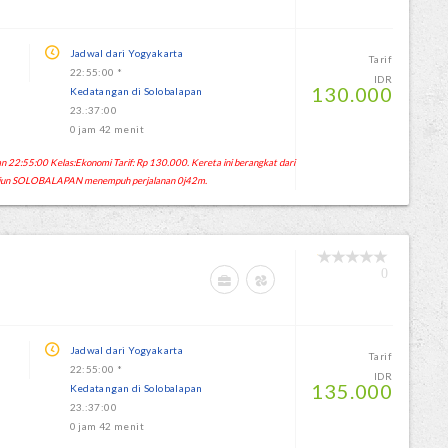
Jadwal dari Yogyakarta
Tarif
22:55:00 *
IDR
130.000
Kedatangan di Solobalapan
23.:37:00
0 jam 42 menit
22:55:00 Kelas:Ekonomi Tarif: Rp 130.000. Kereta ini berangkat dari
iun SOLOBALAPAN menempuh perjalanan 0j42m.
0
Jadwal dari Yogyakarta
Tarif
22:55:00 *
IDR
135.000
Kedatangan di Solobalapan
23.:37:00
0 jam 42 menit