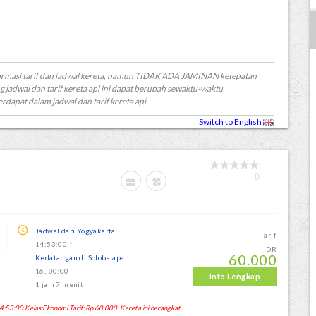
ormasi tarif dan jadwal kereta, namun TIDAK ADA JAMINAN ketepatan
g jadwal dan tarif kereta api ini dapat berubah sewaktu-waktu.
erdapat dalam jadwal dan tarif kereta api.
Switch to English
0
Jadwal dari Yogyakarta
Tarif
14:53:00 *
IDR
60.000
Kedatangan di Solobalapan
16.:00:00
Info Lengkap
1 jam 7 menit
53:00 Kelas:Ekonomi Tarif: Rp 60.000. Kereta ini berangkat