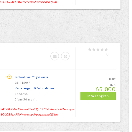
un SOLOBALAPAN menempuh perjalanan 1j7m.
0
Jadwal dari Yogyakarta
Tarif
16:41:00 *
IDR
65.000
Kedatangan di Solobalapan
17.:37:00
Info Lengkap
0 jam 56 menit
41:00 Kelas:Ekonomi Tarif: Rp 65.000. Kereta ini berangkat
un SOLOBALAPAN menempuh perjalanan 0j56m.