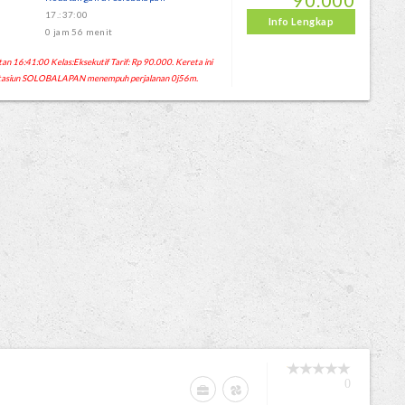
90.000
17.:37:00
Info Lengkap
0 jam 56 menit
n 16:41:00 Kelas:Eksekutif Tarif: Rp 90.000. Kereta ini
Stasiun SOLOBALAPAN menempuh perjalanan 0j56m.
0