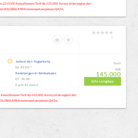
22:55:00 Kelas:Ekonomi Tarif: Rp 135.000. Kereta ini berangkat dari
iun SOLOBALAPAN menempuh perjalanan 0j42m.
0
Jadwal dari Yogyakarta
Tarif
06:45:00 *
IDR
145.000
Kedatangan di Solobalapan
07.:30:00
Info Lengkap
0 jam 45 menit
elas:Ekonomi Tarif: Rp 145.000. Kereta ini berangkat dari
SOLOBALAPAN menempuh perjalanan 0j45m.