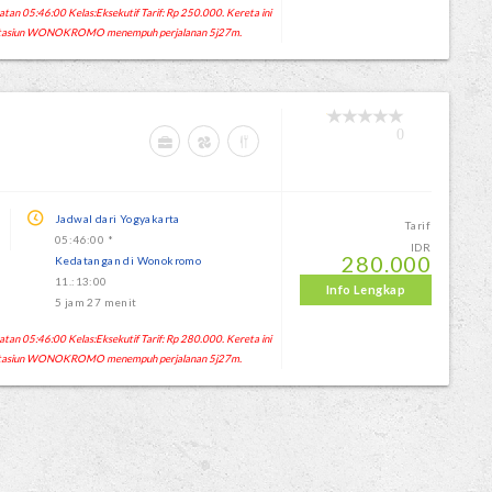
 05:46:00 Kelas:Eksekutif Tarif: Rp 250.000. Kereta ini
 Stasiun WONOKROMO menempuh perjalanan 5j27m.
0
Jadwal dari Yogyakarta
Tarif
05:46:00 *
IDR
280.000
Kedatangan di Wonokromo
11.:13:00
Info Lengkap
5 jam 27 menit
 05:46:00 Kelas:Eksekutif Tarif: Rp 280.000. Kereta ini
 Stasiun WONOKROMO menempuh perjalanan 5j27m.