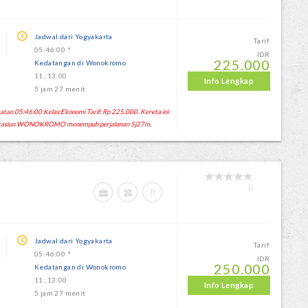
Jadwal dari Yogyakarta
Tarif
05:46:00 *
IDR
225.000
Kedatangan di Wonokromo
11.:13:00
Info Lengkap
5 jam 27 menit
n 05:46:00 Kelas:Ekonomi Tarif: Rp 225.000. Kereta ini
 Stasiun WONOKROMO menempuh perjalanan 5j27m.
0
Jadwal dari Yogyakarta
Tarif
05:46:00 *
IDR
250.000
Kedatangan di Wonokromo
11.:13:00
Info Lengkap
5 jam 27 menit