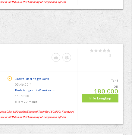
 Stasiun WONOKROMO menempuh perjalanan 5j27m.
0
Jadwal dari Yogyakarta
Tarif
05:46:00 *
IDR
180.000
Kedatangan di Wonokromo
11.:13:00
Info Lengkap
5 jam 27 menit
n 05:46:00 Kelas:Ekonomi Tarif: Rp 180.000. Kereta ini
 Stasiun WONOKROMO menempuh perjalanan 5j27m.