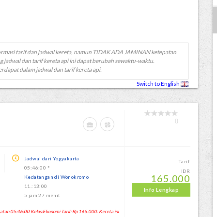
ormasi tarif dan jadwal kereta, namun TIDAK ADA JAMINAN ketepatan
g jadwal dan tarif kereta api ini dapat berubah sewaktu-waktu.
erdapat dalam jadwal dan tarif kereta api.
Switch to English
0
Jadwal dari Yogyakarta
Tarif
05:46:00 *
IDR
165.000
Kedatangan di Wonokromo
11.:13:00
Info Lengkap
5 jam 27 menit
n 05:46:00 Kelas:Ekonomi Tarif: Rp 165.000. Kereta ini