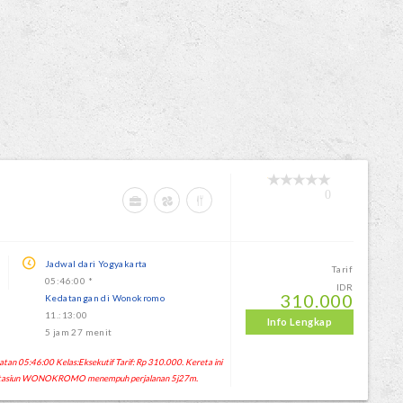
0
Jadwal dari Yogyakarta
Tarif
05:46:00 *
IDR
310.000
Kedatangan di Wonokromo
11.:13:00
Info Lengkap
5 jam 27 menit
 05:46:00 Kelas:Eksekutif Tarif: Rp 310.000. Kereta ini
 Stasiun WONOKROMO menempuh perjalanan 5j27m.