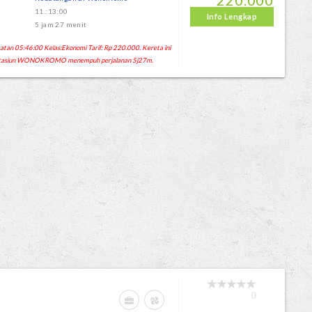
220.000
11.:13:00
Info Lengkap
5 jam 27 menit
n 05:46:00 Kelas:Ekonomi Tarif: Rp 220.000. Kereta ini
 Stasiun WONOKROMO menempuh perjalanan 5j27m.
0