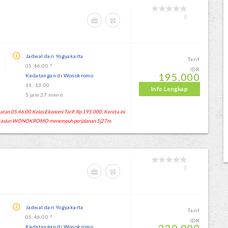
0
Jadwal dari Yogyakarta
Tarif
05:46:00 *
IDR
195.000
Kedatangan di Wonokromo
11.:13:00
Info Lengkap
5 jam 27 menit
n 05:46:00 Kelas:Ekonomi Tarif: Rp 195.000. Kereta ini
 Stasiun WONOKROMO menempuh perjalanan 5j27m.
0
Jadwal dari Yogyakarta
Tarif
05:46:00 *
IDR
Kedatangan di Wonokromo